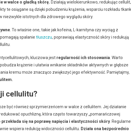
e w walce o gładką skórę.
Działają wielokierunkowo, redukując cellulit,
kty te osiągane są dzięki pobudzeniu krążenia, wsparciu rozkładu tkank
w niezwykle istotnych dla zdrowego wyglądu skóry.
tywne
. To właśnie one, takie jak kofeina, L-karnityna czy wyciąg z
Wspomagają spalanie
tłuszczu
, poprawiają elastyczność skóry i redukują
ulitu.
tycellulitowych, kluczowa jest
regularność ich stosowania
. Warto
pobudza krążenie i ułatwia wnikanie składników aktywnych w głębsze
ania kremu może znacząco zwiększyć jego efektywność. Pamiętajmy,
ulitem.
i cellulitu?
że być również sprzymierzeńcem w walce z cellulitem. Jej działanie
redukować opuchliznę, która często towarzyszy „pomarańczowej
 przekłada się na poprawę napięcia i elastyczności skóry
. Regularne
nie wspiera redukcję widoczności cellulitu.
Działa ona bezpośrednio