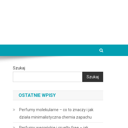
Szukaj
Szukaj
OSTATNIE WPISY
Perfumy molekularne – co to znaczy i jak
działa minimalistyczna chemia zapachu
Perfumy wegańskie i cruelty free – jak