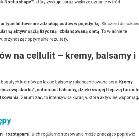
nik
Nocturshape™
, który zyskuje coraz większe uznanie wśród
antycellulitowe nie zdziałają cudów w pojedynkę.
Kluczem do sukce
ularną aktywnością fizyczną
i
zbilansowaną dietą
. To właśnie te
, przynosząc optymalne rezultaty.
w na cellulit – kremy, balsamy i
d bogatych kremów po lekkie balsamy i skoncentrowane sera.
Kremy
czową skórką”, natomiast balsamy, dzięki swojej lżejszej formule
ytkowania.
Serum zaś, to intensywna kuracja, która aktywnie wspomag
ępy
em
i
rozstępami
, a ich regularne stosowanie może znacząco poprawić