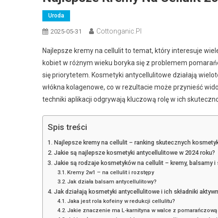
Uroda
Cottonganic.pl
2025-05-31
Najlepsze kremy na cellulit to temat, który interesuje wi
kobiet w różnym wieku boryka się z problemem pomarańc
się priorytetem. Kosmetyki antycellulitowe działają wiel
włókna kolagenowe, co w rezultacie może przynieść wido
techniki aplikacji odgrywają kluczową rolę w ich skuteczn
Spis treści
Najlepsze kremy na cellulit – ranking skutecznych kosmet
Jakie są najlepsze kosmetyki antycellulitowe w 2024 roku?
Jakie są rodzaje kosmetyków na cellulit – kremy, balsamy i
Kremy 2w1 – na cellulit i rozstępy
Jak działa balsam antycellulitowy?
Jak działają kosmetyki antycellulitowe i ich składniki aktyw
Jaka jest rola kofeiny w redukcji cellulitu?
Jakie znaczenie ma L-karnityna w walce z pomarańczową