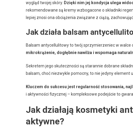
wygląd twojej skóry.
Dzięki nim jej kondycja ulega wido
rekomendowane są kremy wzbogacone o składniki regeneru
lepiej znosi ona obciążenia związane z ciążą, zachowując
Jak działa balsam antycellulit
Balsam antycellulitowy to twój sprzymierzeniec w walce o
mikrokrążenie, dogłębnie nawilża i wspomaga natural
Sekretem jego skuteczności są starannie dobrane składnik
balsam, choć niezwykle pomocny, to nie jedyny element u
Kluczem do sukcesu jest regularność stosowania, naj
i aktywności fizycznej – kompleksowe podejście to gwara
Jak działają kosmetyki anty
aktywne?