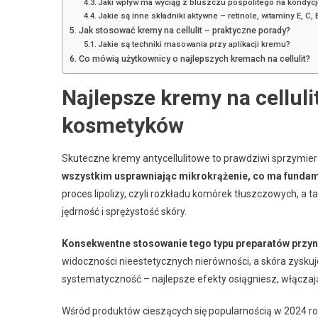
Jaki wpływ ma wyciąg z bluszczu pospolitego na kondycj
Jakie są inne składniki aktywne – retinole, witaminy E, C, 
Jak stosować kremy na cellulit – praktyczne porady?
Jakie są techniki masowania przy aplikacji kremu?
Co mówią użytkownicy o najlepszych kremach na cellulit?
Najlepsze kremy na cellul
kosmetyków
Skuteczne kremy antycellulitowe to prawdziwi sprzymier
wszystkim usprawniając mikrokrążenie, co ma fundamen
proces lipolizy, czyli rozkładu komórek tłuszczowych, a
jędrność i sprężystość skóry.
Konsekwentne stosowanie tego typu preparatów przyno
widoczności nieestetycznych nierówności, a skóra zyskuj
systematyczność – najlepsze efekty osiągniesz, włączając
Wśród produktów cieszących się popularnością w 2024 r