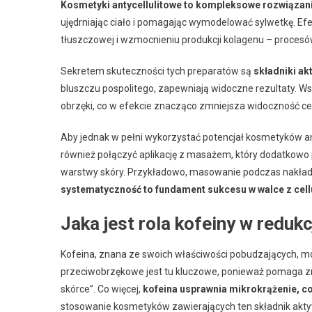
Kosmetyki antycellulitowe to kompleksowe rozwiązani
ujędrniając ciało i pomagając wymodelować sylwetkę. Efe
tłuszczowej i wzmocnieniu produkcji kolagenu – procesó
Sekretem skuteczności tych preparatów są
składniki ak
bluszczu pospolitego, zapewniają widoczne rezultaty. 
obrzęki, co w efekcie znacząco zmniejsza widoczność cell
Aby jednak w pełni wykorzystać potencjał kosmetyków an
również połączyć aplikację z masażem, który dodatkowo 
warstwy skóry. Przykładowo, masowanie podczas nakład
systematyczność to fundament sukcesu w walce z cell
Jaka jest rola kofeiny w redukcj
Kofeina, znana ze swoich właściwości pobudzających, mo
przeciwobrzękowe jest tu kluczowe, ponieważ pomaga z
skórce”. Co więcej,
kofeina usprawnia mikrokrążenie, co
stosowanie kosmetyków zawierających ten składnik aktyw