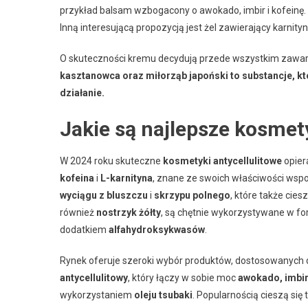
przykład balsam wzbogacony o awokado, imbir i kofeinę. 
Inną interesującą propozycją jest żel zawierający karnityn
O skuteczności kremu decydują przede wszystkim zawart
kasztanowca oraz miłorząb japoński to substancje, któ
działanie.
Jakie są najlepsze kosmet
W 2024 roku skuteczne
kosmetyki antycellulitowe
opier
kofeina
i
L-karnityna
, znane ze swoich właściwości wsp
wyciągu z bluszczu
i
skrzypu polnego
, które także cie
również
nostrzyk żółty
, są chętnie wykorzystywane w for
dodatkiem
alfahydroksykwasów
.
Rynek oferuje szeroki wybór produktów, dostosowanych 
antycellulitowy
, który łączy w sobie moc
awokado, imbiru
wykorzystaniem
oleju tsubaki
. Popularnością cieszą się