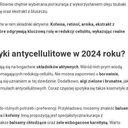
Równie chętnie wybierana jest kuracja z wykorzystaniem oleju tsubaki.
ę oraz ekstrakt z bluszczu.
e w nim składniki aktywne.
Kofeina, retinol, arnika, ekstrakt z
re odgrywają kluczową rolę w redukcji cellulitu, wykazując realne
yki antycellulitowe w 2024 roku?
ają się na bogactwie
składników aktywnych
. Wśród nich prym wiodą
omagających redukcję cellulitu. Nie można zapomnieć o
borowinie
,
szą się uznaniem w tej dziedzinie. Dodatkowo,
algi zielone i brunatne
, ja
mułach antycellulitowych. Coraz częściej spotyka się także kosmetyki 
do różnych potrzeb i preferencji. Przykładowo, możemy znaleźć
balsa
 i kofeiny
. Inną propozycją jest specjalistyczna kuracja z
 także
balsamy chłodzące
oraz
żele wzbogacone karnityną
. Warto