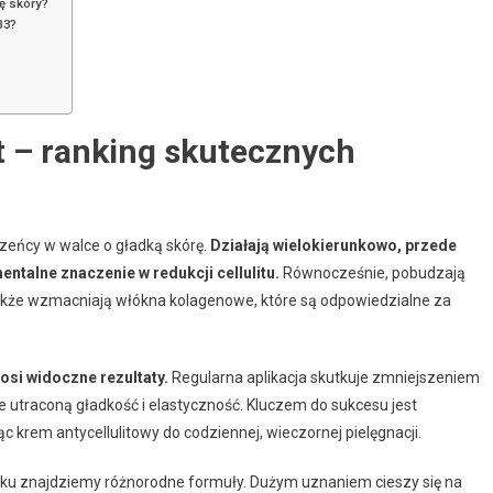
ę skóry?
B3?
it – ranking skutecznych
zeńcy w walce o gładką skórę.
Działają wielokierunkowo, przede
talne znaczenie w redukcji cellulitu.
Równocześnie, pobudzają
 także wzmacniają włókna kolagenowe, które są odpowiedzialne za
si widoczne rezultaty.
Regularna aplikacja skutkuje zmniejszeniem
e utraconą gładkość i elastyczność. Kluczem do sukcesu jest
 krem antycellulitowy do codziennej, wieczornej pielęgnacji.
oku znajdziemy różnorodne formuły. Dużym uznaniem cieszy się na