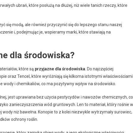
 trwałych ubrań, które posłużą na dłużej, niż wiele tanich rzeczy, które
yć się modą, ale również przyczynić się do lepszego stanu naszej
nie i, podejmując je, wspieramy marki, które stawiają na
zne dla środowiska?
teriałów, które są
przyjazne dla środowiska
. Do najczęściej
ie oraz Tencel, które wyróżniają się kilkoma istotnymi właściwościami
ie wody i chemikaliów, co ma pozytywny wpływ na środowisko.
nej, jest uprawiana bez użycia pestycydów i nawozów chemicznych, co
yzyko zanieczyszczenia wód gruntowych. Len to materiał, który rośnie 
wody niż bawełna. Konopie to z kolei niezwykle wytrzymały surowiec,
dków ochrony roślin.
rocesie, który zamyka obieg wody, a jego ekologiczne właściwości