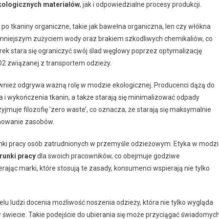
kologicznych materiałów
, jak i odpowiedzialne procesy produkcji.
po tkaniny organiczne, takie jak bawełna organiczna, len czy włókna
ę mniejszym zużyciem wody oraz brakiem szkodliwych chemikaliów, co
rek stara się ograniczyć swój ślad węglowy poprzez optymalizację
O2 związanej z transportem odzieży.
wnież odgrywa ważną rolę w modzie ekologicznej. Producenci dążą do
 i wykończenia tkanin, a także starają się minimalizować odpady
zyjmuje filozofię 'zero waste’, co oznacza, że starają się maksymalnie
rnowanie zasobów.
nki pracy osób zatrudnionych w przemyśle odzieżowym. Etyka w modz
runki pracy
dla swoich pracowników, co obejmuje godziwe
ając marki, które stosują te zasady, konsumenci wspierają nie tylko
elu ludzi docenia możliwość noszenia odzieży, która nie tylko wygląda
 świecie. Takie podejście do ubierania się może przyciągać świadomyc