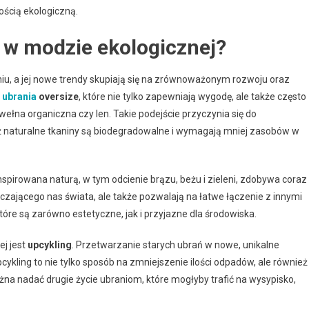
ością ekologiczną.
 w modzie ekologicznej?
iu, a jej nowe trendy skupiają się na zrównoważonym rozwoju oraz
ą
ubrania
oversize
, które nie tylko zapewniają wygodę, ale także często
bawełna organiczna czy len. Takie podejście przyczynia się do
 naturalne tkaniny są biodegradowalne i wymagają mniej zasobów w
nspirowana naturą, w tym odcienie brązu, beżu i zieleni, zdobywa coraz
aczającego nas świata, ale także pozwalają na łatwe łączenie z innymi
tóre są zarówno estetyczne, jak i przyjazne dla środowiska.
j jest
upcykling
. Przetwarzanie starych ubrań w nowe, unikalne
cykling to nie tylko sposób na zmniejszenie ilości odpadów, ale również
na nadać drugie życie ubraniom, które mogłyby trafić na wysypisko,