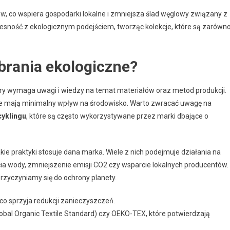
ów, co wspiera gospodarki lokalne i zmniejsza ślad węglowy związany z
zesność z ekologicznym podejściem, tworząc kolekcje, które są zarówn
brania ekologiczne?
ry wymaga uwagi i wiedzy na temat materiałów oraz metod produkcji.
re mają minimalny wpływ na środowisko. Warto zwracać uwagę na
cyklingu
, które są często wykorzystywane przez marki dbające o
ie praktyki stosuje dana marka. Wiele z nich podejmuje działania na
ia wody, zmniejszenie emisji CO2 czy wsparcie lokalnych producentów.
przyczyniamy się do ochrony planety.
 co sprzyja redukcji zanieczyszczeń.
lobal Organic Textile Standard) czy OEKO-TEX, które potwierdzają