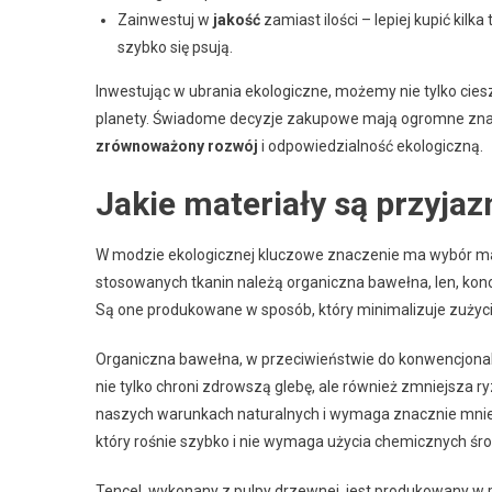
Zainwestuj w
jakość
zamiast ilości – lepiej kupić kilka
szybko się psują.
Inwestując w ubrania ekologiczne, możemy nie tylko ciesz
planety. Świadome decyzje zakupowe mają ogromne znacze
zrównoważony rozwój
i odpowiedzialność ekologiczną.
Jakie materiały są przyja
W modzie ekologicznej kluczowe znaczenie ma wybór ma
stosowanych tkanin należą organiczna bawełna, len, konop
Są one produkowane w sposób, który minimalizuje zużyc
Organiczna bawełna, w przeciwieństwie do konwencjonal
nie tylko chroni zdrowszą glebę, ale również zmniejsza r
naszych warunkach naturalnych i wymaga znacznie mniej 
który rośnie szybko i nie wymaga użycia chemicznych śro
Tencel, wykonany z pulpy drzewnej, jest produkowany w p