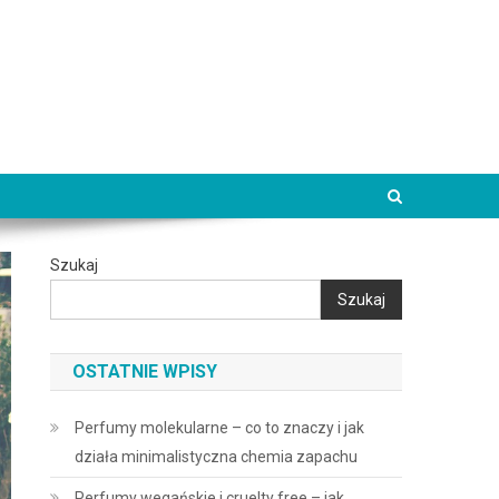
Szukaj
Szukaj
OSTATNIE WPISY
Perfumy molekularne – co to znaczy i jak
działa minimalistyczna chemia zapachu
Perfumy wegańskie i cruelty free – jak