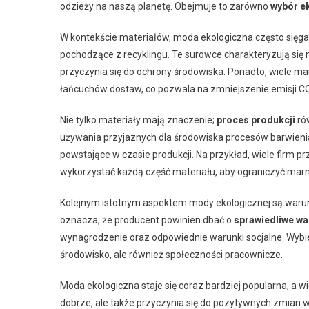
odzieży na naszą planetę. Obejmuje to zarówno
wybór e
W kontekście materiałów, moda ekologiczna często sięga 
pochodzące z recyklingu. Te surowce charakteryzują si
przyczynia się do ochrony środowiska. Ponadto, wiele ma
łańcuchów dostaw, co pozwala na zmniejszenie emisji C
Nie tylko materiały mają znaczenie;
proces produkcji
ró
używania przyjaznych dla środowiska procesów barwienia
powstające w czasie produkcji. Na przykład, wiele firm pr
wykorzystać każdą część materiału, aby ograniczyć ma
Kolejnym istotnym aspektem mody ekologicznej są waru
oznacza, że producent powinien dbać o
sprawiedliwe wa
wynagrodzenie oraz odpowiednie warunki socjalne. Wybier
środowisko, ale również społeczności pracownicze.
Moda ekologiczna staje się coraz bardziej popularna, a wi
dobrze, ale także przyczynia się do pozytywnych zmian w