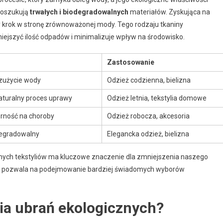
 poszukują
trwałych i biodegradowalnych
materiałów. Zyskująca na
y krok w stronę zrównoważonej mody. Tego rodzaju tkaniny
ejszyć ilość odpadów i minimalizuje wpływ na środowisko.
Zastosowanie
 zużycie wody
Odzież codzienna, bielizna
aturalny proces uprawy
Odzież letnia, tekstylia domowe
orność na choroby
Odzież robocza, akcesoria
degradowalny
Elegancka odzież, bielizna
nnych tekstyliów ma kluczowe znaczenie dla zmniejszenia naszego
let pozwala na podejmowanie bardziej świadomych wyborów
nia ubrań ekologicznych?