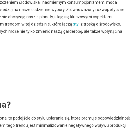
yszczeniem środowiska i nadmiernym konsumpcjonizmem, moda
dpowiedzią na nasze codzienne wybory. Zrównoważony rozwój, etyczne
e nie obciążają naszej planety, stają się kluczowymi aspektami
m trendom w tej dziedzinie, które łączą
styl
z troską o środowisko.
nych może nie tylko zmienić naszą garderobę, ale także wpłynąć na
na?
, to podejście do stylu ubierania się, które promuje odpowiedzialnoś
em tego trendu jest minimalizowanie negatywnego wpływu produkcji