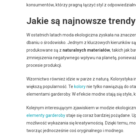
konsumentów, którzy pragną łączyć styl z odpowiedzialn
Jakie są najnowsze trendy
W ostatnich latach moda ekologiczna zyskała na znaczen
dbaniu o środowisko. Jednym z kluczowych kierunków s
produkowane są z
naturalnych materiałów
, takich jak 
zmniejszenia negatywnego wpływu na planetę, ponieważ
procesie produkcji.
Wzornictwo również idzie w parze z naturą. Kolorystyka i
większą popularność. Te
kolory
nie tylko nawiązują do ot
elementami garderoby. W efekcie modne stają się style, k
Kolejnym interesującym zjawiskiem w modzie ekologiczne
elementy garderoby
staje się coraz bardziej pożądane. Up
możliwość wykazania się kreatywnością. Dzięki temu, moż
tworząc jednocześnie coś oryginalnego i modnego.