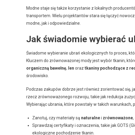
Modne staje się także korzystanie z lokalnych producent
transportem. Wielu projektantów stara się łączyć nowoc
modne, jak i odpowiedzialne.
Jak świadomie wybierać u
Świadome wybieranie ubrań ekologicznych to proces, któ
Kluczem do zrównoważonej mody jest wybór tkanin, któ
organiczną bawełnę
,
len
oraz
tkaniny pochodzące z re
środowisko.
Podczas zakupów dobrze jest również zorientować się, jak
rzecz zrównoważonego rozwoju, takie jak redukcja zużyc
Wybierając ubrania, które powstały w takich warunkach, 
Zanotuj, czy materiały są
naturalne
i
zrównoważone
,
Sprawdzaj certyfikaty i oznaczenia, takie jak GOTS (G
ekologiczne pochodzenie tkanin.