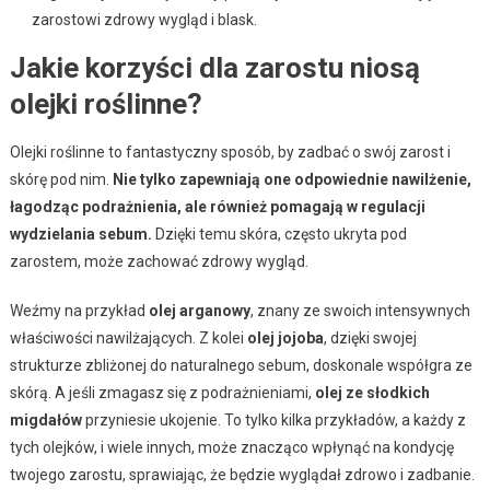
zarostowi zdrowy wygląd i blask.
Jakie korzyści dla zarostu niosą
olejki roślinne?
Olejki roślinne to fantastyczny sposób, by zadbać o swój zarost i
skórę pod nim.
Nie tylko zapewniają one odpowiednie nawilżenie,
łagodząc podrażnienia, ale również pomagają w regulacji
wydzielania sebum.
Dzięki temu skóra, często ukryta pod
zarostem, może zachować zdrowy wygląd.
Weźmy na przykład
olej arganowy
, znany ze swoich intensywnych
właściwości nawilżających. Z kolei
olej jojoba
, dzięki swojej
strukturze zbliżonej do naturalnego sebum, doskonale współgra ze
skórą. A jeśli zmagasz się z podrażnieniami,
olej ze słodkich
migdałów
przyniesie ukojenie. To tylko kilka przykładów, a każdy z
tych olejków, i wiele innych, może znacząco wpłynąć na kondycję
twojego zarostu, sprawiając, że będzie wyglądał zdrowo i zadbanie.