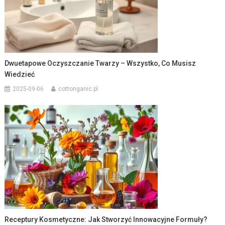
Dwuetapowe Oczyszczanie Twarzy – Wszystko, Co Musisz
Wiedzieć
2025-09-06
cottonganic.pl
Receptury Kosmetyczne: Jak Stworzyć Innowacyjne Formuły?