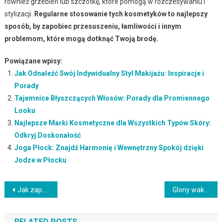
również grzebień lub szczotkę, które pomogą w rozczesywaniu i
stylizacji.
Regularne stosowanie tych kosmetyków to najlepszy
sposób, by zapobiec przesuszeniu, łamliwości i innym
problemom, które mogą dotknąć Twoją brodę.
Powiązane wpisy:
Jak Odnaleźć Swój Indywidualny Styl Makijażu: Inspiracje i
Porady
Tajemnice Błyszczących Włosów: Porady dla Promiennego
Looku
Najlepsze Marki Kosmetyczne dla Wszystkich Typów Skóry:
Odkryj Doskonałość
Joga Płock: Znajdź Harmonię i Wewnętrzny Spokój dzięki
Jodze w Płocku
Nawigacja
Jak zapobiegać farbowaniu ubrań i co robić w razie plam?
Glony wakame – zdrowe składniki kuchni azjatyckiej i ich zastosowanie
wpisu
RELATED POSTS