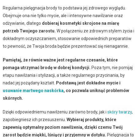
Regularna pielęgnacja brody to podstawa jej zdrowego wyglądu.
Obejmuje ona nie tylko mycie, ale i intensywne nawilżanie oraz
odżywianie, dlatego
dobieraj kosmetyki skrojone na miarę
potrzeb Twojego zarostu.
W połączeniu ze zdrowym stylem życia i
dokładnym oczyszczaniem, stosowanie odpowiednich preparatów
to pewność, że Twoja broda będzie prezentować się nienagannie.
Pamiętaj, że równie ważne jest regularne czesanie, które
pomaga utrzymać brodę w dobrej kondycji.
Poza tym, nie pomijaj
etapu nawilżania i stylizacji, a także regularnego przycinania, by
nadać jej pożądany kształt.
Podstawą jest dokładne mycie i
usuwanie martwego naskórka
, co pozwala uniknąć problemów
skórnych.
Dzięki odpowiedniemu nawilżeniu zarówno brody, jak i
skóry twarzy
,
zapobiegniesz ich przesuszeniu.
Wybieraj produkty, które
zapewnią optymalny poziom nawilżenia, dzięki czemu Twój
zarost będzie miękki, lśniący i przyjemny w dotyku.
Pielęgnacja to