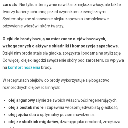
zarostu.
Nie tylko intensywnie nawilża i zmiękcza włosy, ale także
tworzy barierę ochronną przed czynnikami zewnętrznymi.
Systematyczne stosowanie olejku zapewnia kompleksowe
odżywienie włosów i skóry twarzy.
Olejki do brody bazują na mieszance olejów bazowych,
wzbogaconych o aktywne składniki i kompozycje zapachowe.
Dzięki nim broda staje się gładka, sprężysta i podatna na stylizację.
Co więcej, olejek łagodzi swędzenie skóry pod zarostem, co wpływa
na
komfort noszenia
brody.
W recepturach olejków do brody wykorzystuje się bogactwo
różnorodnych olejów roślinnych:
olej arganowy
słynie ze swoich właściwości regenerujących,
olej z pestek moreli
zapewnia włosom jedwabistą gładkość,
olej jojoba
dba o optymalny poziom nawilżenia,
olej ze słodkich migdałów
, działając jako emolient, zmiękcza