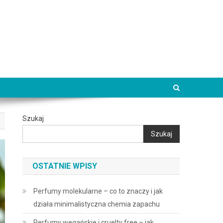
Szukaj
Szukaj
OSTATNIE WPISY
Perfumy molekularne – co to znaczy i jak
działa minimalistyczna chemia zapachu
Perfumy wegańskie i cruelty free – jak