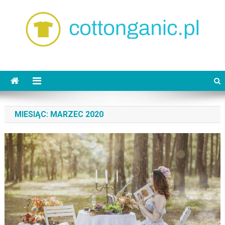
Skip
to
content
cottonganic.pl
Ubrania z bawełny organicznej dla dorosłych
MIESIĄC:
MARZEC 2020