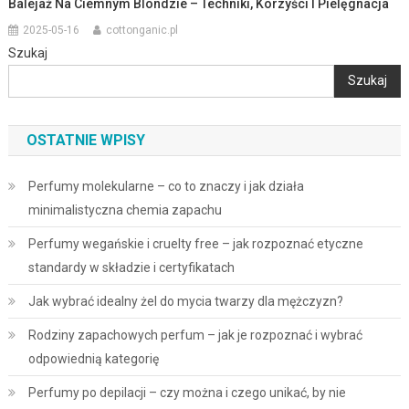
Balejaż Na Ciemnym Blondzie – Techniki, Korzyści I Pielęgnacja
2025-05-16
cottonganic.pl
Szukaj
Szukaj
OSTATNIE WPISY
Perfumy molekularne – co to znaczy i jak działa
minimalistyczna chemia zapachu
Perfumy wegańskie i cruelty free – jak rozpoznać etyczne
standardy w składzie i certyfikatach
Jak wybrać idealny żel do mycia twarzy dla mężczyzn?
Rodziny zapachowych perfum – jak je rozpoznać i wybrać
odpowiednią kategorię
Perfumy po depilacji – czy można i czego unikać, by nie