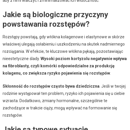
aby z nimi walczyć i zminimalizować ich widoczność.
Jakie są biologiczne przyczyny
powstawania rozstępów?
Rozstępy powstają, gdy włókna kolagenowe i elastynowe w skórze
właściwej ulegają osłabieniu i uszkodzeniu na skutek nadmiernego
rozciągania. W efekcie, te kluczowe włókna pękają, pozostawiając
nieestetyczne ślady.
Wysoki poziom kortyzolu negatywnie wpływa
na fibroblasty, czyli komórki odpowiedzialne za produkcję
kolagenu, co zwiększa ryzyko pojawienia się rozstępów
.
Skłonność do rozstępów często bywa dziedziczna
. Jeśli w twojej
rodzinie występował ten problem, ryzyko ich pojawienia się u ciebie
wzrasta. Dodatkowo, zmiany hormonalne, szczególnie te
zachodzące w trakcie ciąży, mogą wpływać na formowanie się
rozstępów.
Jakie są typowe sytuacje