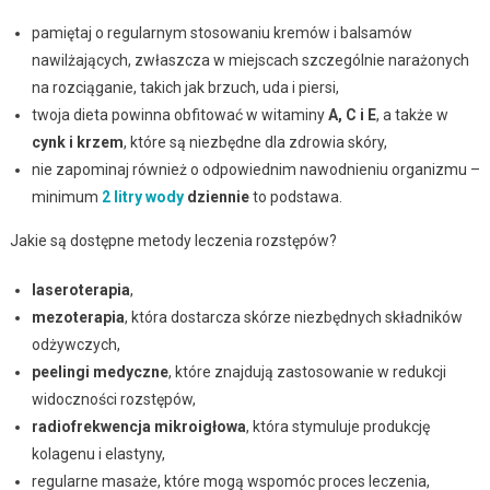
pamiętaj o regularnym stosowaniu kremów i balsamów
nawilżających, zwłaszcza w miejscach szczególnie narażonych
na rozciąganie, takich jak brzuch, uda i piersi,
twoja dieta powinna obfitować w witaminy
A, C i E
, a także w
cynk i krzem
, które są niezbędne dla zdrowia skóry,
nie zapominaj również o odpowiednim nawodnieniu organizmu –
minimum
2 litry wody
dziennie
to podstawa.
Jakie są dostępne metody leczenia rozstępów?
laseroterapia
,
mezoterapia
, która dostarcza skórze niezbędnych składników
odżywczych,
peelingi medyczne
, które znajdują zastosowanie w redukcji
widoczności rozstępów,
radiofrekwencja mikroigłowa
, która stymuluje produkcję
kolagenu i elastyny,
regularne masaże, które mogą wspomóc proces leczenia,