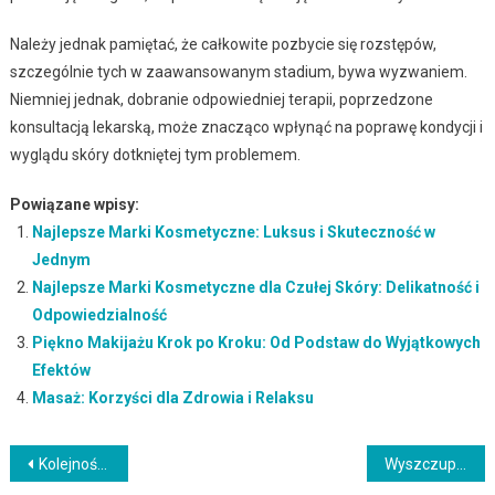
Należy jednak pamiętać, że całkowite pozbycie się rozstępów,
szczególnie tych w zaawansowanym stadium, bywa wyzwaniem.
Niemniej jednak, dobranie odpowiedniej terapii, poprzedzone
konsultacją lekarską, może znacząco wpłynąć na poprawę kondycji i
wyglądu skóry dotkniętej tym problemem.
Powiązane wpisy:
Najlepsze Marki Kosmetyczne: Luksus i Skuteczność w
Jednym
Najlepsze Marki Kosmetyczne dla Czułej Skóry: Delikatność i
Odpowiedzialność
Piękno Makijażu Krok po Kroku: Od Podstaw do Wyjątkowych
Efektów
Masaż: Korzyści dla Zdrowia i Relaksu
Nawigacja
Kolejność pielęgnacji twarzy: Jak osiągnąć najlepsze efekty?
Wyszczuplające płaszcze – jak wybrać idealny fason dla sylwetki?