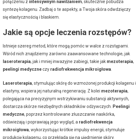
połączeniu z
intensywnym nawilżaniem
, skutecznie pobudza
syntezę kolagenu. Zadbaj o te aspekty, a Twoja skóra odwdzięczy
się elastycznością i blaskiem.
Jakie są opcje leczenia rozstępów?
Istnieje szereg metod, które mogą pomóc w walce z rozstępami.
Wśród nich znajdziemy zarówno zaawansowane technologie, jak
laseroterapia
, jak i mniej inwazyjne zabiegi, takie jak
mezoterapia
,
peelingi medyczne
czy
radiofrekwencja mikroigłowa
.
Laseroterapia
, stymulując skórę do wzmożonej produkcji kolagenu i
elastyny, wspiera jej naturalną regenerację. Z kolei
mezoterapia
,
polegająca na precyzyjnym wstrzykiwaniu substancji aktywnych,
dostarcza skórze niezbędnych składników odżywczych.
Peelingi
medyczne
, poprzez kontrolowane złuszczanie naskórka,
odświeżają i poprawiają jego wygląd, a
radiofrekwencja
mikroigłowa
, wykorzystując krótkie impulsy energii, stymuluje
produkcję kolagenu, co przekłada się na ujędrnienie skóry.