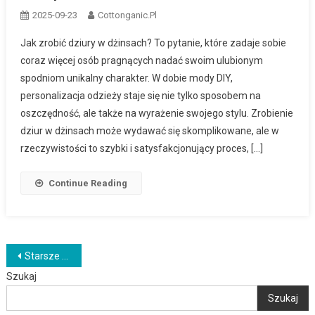
2025-09-23
Cottonganic.pl
Jak zrobić dziury w dżinsach? To pytanie, które zadaje sobie
coraz więcej osób pragnących nadać swoim ulubionym
spodniom unikalny charakter. W dobie mody DIY,
personalizacja odzieży staje się nie tylko sposobem na
oszczędność, ale także na wyrażenie swojego stylu. Zrobienie
dziur w dżinsach może wydawać się skomplikowane, ale w
rzeczywistości to szybki i satysfakcjonujący proces, […]
Continue Reading
Nawigacja
Starsze wpisy
Szukaj
po
Szukaj
wpisach