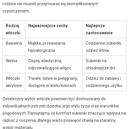
rodzice nie musieli przejmować się skomplikowanym
czyszczeniem.
Rodzaj
Najważniejsze cechy
Najlepsze
włóczki
zastosowanie
Bawełna
Miękka, przewiewna,
Codzienne sukienki,
hipoalergiczna
odzież letnia
Wełna
Ciepła, elastyczna,
Sukienki na
odprowadzająca wilgoć
chłodniejsze dni
Włóczki
Trwałe, łatwe w pielęgnacji,
Odzież do zabawy i
akrylowe
dostępne w wielu kolorach
codziennego użytku
Ostateczny wybór włóczki powinien być dostosowany do
indywidualnych potrzeb dziecka, jego stylu życia oraz warunków
pogodowych. Pamiętajmy, że komfort sukienki znacząco wpływa na
radość z noszenia, dlatego warto poświęcić chwilę na staranny
wybór materiału.