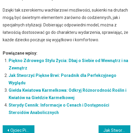
Dzięki tak szerokiemu wachlarzowi możliwości, sukienki na drutach
mogą być świetnym elementem zarówno do codziennych, jak i
specjalnych stylizacji. Dobierając odpowiedni model, można z
łatwością dostosować go do charakteru wydarzenia, sprawiając, że
każde dziecko poczuje się wyjątkowo i komfortowo.
Powiązane wpisy:
Piękno Zdrowego Stylu Życia: Dbaj o Siebie od Wewnątrz i na
Zewnątrz
Jak Stworzyć Piękne Brwi: Poradnik dla Perfekcyjnego
Wyglądu
Giełda Kwiatowa Karmelkowa: Odkryj Różnorodność Roślin i
Kwiatów na Giełdzie Karmelkowej
Sterydy Cennik: Informacje o Cenach i Dostępności
Steroidów Anabolicznych
Nawigacja
Ojciec Pio Gocław: Duchowa Inspiracja i Patron Gocławia
Jak Stworzyć Subtelny i Romantyczny Makijaż: Poradnik dla Delikatnych Stylizacji