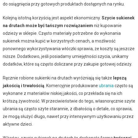
do osiągnięcia przy gotowych produktach dostępnych na rynku.
Kolejną istotną korzyścią jest aspekt ekonomiczny.
Szycie sukienek
na drutach może być tańszym rozwiązaniem
niż kupowanie
odzieży w sklepie. Często materiały potrzebne do wykonania
sukienek można kupić w korzystnych cenach, a możliwość
ponownego wykorzystywania włóczki sprawia, że koszty są jeszcze
niższe. Dodatkowo, jeśli posiadamy umiejętności szycia, unikamy
dodatków, które są często doliczane przy zakupie gotowej odzieży.
Ręcznie robione sukienki na drutach wyróżniają się także
lepszą
jakością i trwałością
. Komercyjnie produkowane
ubrania
często są
wykonane z materiałów niskiej jakości, co przekłada się na ich
krótszą żywotność. W przeciwieństwie do tego, własnoręcznie szyte
ubrania są często szyte starannie, z dbałością o detale, co sprawia,
że mogą służyć długo, nawet przy intensywnym użytkowaniu przez
aktywne dzieci.
W końcu, szycie sukienek na drutach to doskonała forma
twórczej