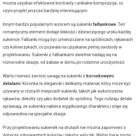
można uzyskać efektowne kontrasty i unikalne kompozycje, co
czyni projekt jeszcze bardziej interesującym.
Innym bardzo popularnym wzorem są sukienki
falbankowe
. Ten
romantyczny element dodaje lekkości i dziewczęcego uroku każdej
sukience. Falbanki mogą być umieszczane na spódnicach, rękawach
czy kołnierzykach, co pozwala na uzyskanie pełnej swobody w
projektowaniu. Sukienki z falbankami świetnie nadają się na
różnorodne okazje, od zabaw w domu po rodzinne uroczystości.
Warto również zwrócić uwagę na sukienki z
koronkowymi
detalami
. Koronka to elegancki i delikatny materiał, który może być
używany w różnych miejscach sukienki, takich jak wykończenia
rękawów, dekolty czy jako dodatek do spódnicy. Tego rodzaju detale
sprawiają, że sukienka nabiera wyjątkowego charakteru i staje się
odpowiednia na specjalne okazje.
Przy projektowaniu sukienek na drutach nie można zapomnieć o
doborze odpowiednich kolorów i tekstur włóczki. Wybór barw może