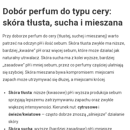
Dobór perfum do typu cery:
skóra tłusta, sucha i mieszana
Przy doborze perfum do cery (tłustej, suchej i mieszanej) warto
patrzeć na odczyn pH i ilość sebum. Skóra tłusta zwykle ma niższe,
bardziej „kwaśne” pH oraz więcej sebum, które może działać jak
naturalny utrwalacz. Skóra sucha ma z kolei wyższe, bardziej
„zasadowe” pH i mniej sebum, przez co perfumy częściej ulatniają
się szybciej. Skóra mieszana bywa kompromisem: miejscami
zapach może utrzymywać się dłużej, a miejscami krócej.
Skóra tłusta
: niższe (kwasowe) pH i wyższa produkcja sebum
sprzyjają lepszemu zatrzymywaniu zapachu oraz zwykle
większej intensywności. Kierunek nut:
cytrusowe
i
świeże/kwiatowe
— często dobrze znoszą „silniejsze” działanie
skóry.
Skóra sucha
: wyższe (bardziej zasadowe) pH i mniejsze