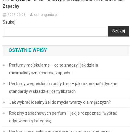
Zapachy
2026-06-08
cottonganic.pl
Szukaj
Szukaj
OSTATNIE WPISY
Perfumy molekularne – co to znaczy i jak działa
minimalistyczna chemia zapachu
Perfumy wegańskie i cruelty free – jak rozpoznać etyczne
standardy w składzie i certyfikatach
Jak wybrać idealny żel do mycia twarzy dla mężczyzn?
Rodziny zapachowych perfum – jak je rozpoznać i wybrać
odpowiednią kategorię
Perfumy po depilacji – czy można i czego unikać, by nie