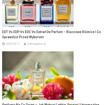
EDT Vs EDP Vs EDC Vs Extrait De Parfum – Kluczowe Różnice I Co
Sprawdzić Przed Wyborem
2026-05-11
cottonganic.pl
Perfumy Na Co Dzień – Jak Wybrać Lekkie, Świeże I Uniwersalne