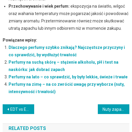
Przechowywanie i wiek perfum:
ekspozycja na światło, wilgoć
oraz wahania temperatury może pogarszać jakość i powodować
zmiany aromatu. Przeterminowanie również może skutkować
utratą zapachu lub innym odbiorem niż w momencie zakupu.
Powiązane wpisy:
Dlaczego perfumy szybko znikają? Najczęstsze przyczyny i
co sprawdzić, by wydłużyć trwałość
Perfumy na suchą skórę – stężenie alkoholu, pH i test na
naskórku: jak dobrać zapach
Perfumy na lato – co sprawdzić, by były lekkie, świeże i trwałe
Perfumy na zimę – na co zwrócić uwagę przy wyborze (nuty,
intensywność i trwałość)
Nawigacja
EDT vs EDP vs EDC vs Extrait de Parfum – kluczowe różnice i co sprawdzić przed wyborem
Nuty zapachowe – co to jest i jak działa piramida głowy, serca oraz bazy
wpisu
RELATED POSTS