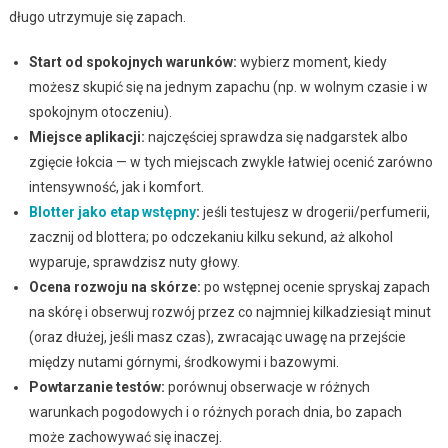
długo utrzymuje się zapach.
Start od spokojnych warunków:
wybierz moment, kiedy
możesz skupić się na jednym zapachu (np. w wolnym czasie i w
spokojnym otoczeniu).
Miejsce aplikacji:
najczęściej sprawdza się nadgarstek albo
zgięcie łokcia — w tych miejscach zwykle łatwiej ocenić zarówno
intensywność, jak i komfort.
Blotter jako etap wstępny
:
jeśli testujesz w drogerii/perfumerii,
zacznij od blottera; po odczekaniu kilku sekund, aż alkohol
wyparuje, sprawdzisz nuty głowy.
Ocena rozwoju na skórze:
po wstępnej ocenie spryskaj zapach
na skórę i obserwuj rozwój przez co najmniej kilkadziesiąt minut
(oraz dłużej, jeśli masz czas), zwracając uwagę na przejście
między nutami górnymi, środkowymi i bazowymi.
Powtarzanie testów:
porównuj obserwacje w różnych
warunkach pogodowych i o różnych porach dnia, bo zapach
może zachowywać się inaczej.