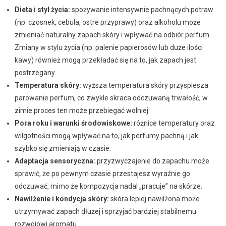
Dieta i styl życia:
spożywanie intensywnie pachnących potraw
(np. czosnek, cebula, ostre przyprawy) oraz alkoholu może
zmieniać naturalny zapach skóry i wpływać na odbiór perfum.
Zmiany w stylu życia (np. palenie papierosów lub duże ilości
kawy) również mogą przekładać się na to, jak zapach jest
postrzegany.
Temperatura skóry:
wyższa temperatura skóry przyspiesza
parowanie perfum, co zwykle skraca odczuwaną trwałość; w
zimie proces ten może przebiegać wolniej.
Pora roku i warunki środowiskowe:
różnice temperatury oraz
wilgotności mogą wpływać na to, jak perfumy pachną i jak
szybko się zmieniają w czasie.
Adaptacja sensoryczna:
przyzwyczajenie do zapachu może
sprawić, że po pewnym czasie przestajesz wyraźnie go
odczuwać, mimo że kompozycja nadal „pracuje” na skórze.
Nawilżenie i kondycja skóry:
skóra lepiej nawilżona może
utrzymywać zapach dłużej i sprzyjać bardziej stabilnemu
rozwojowi aromatu.