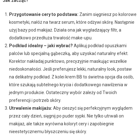
Jak zacząć?
Przygotowanie cery to podstawa:
Zanim sięgniesz po kolorowe
kosmetyki, nałóż na twarz serum, które odżywi skórę. Następnie
użyj bazy pod makijaż. Działa ona jak wygładzający filtr, a
dodatkowo przedłuża trwałość make-upu.
Podkład idealny – jaki wybrać?
Aplikuj podkład opuszkami
palców lub specjalną gąbeczką, aby uzyskać naturalny efekt.
Korektor nakładaj punktowo, precyzyjnie maskując wszelkie
niedoskonałości. Jeśli preferujesz lekki, naturalny look, postaw
na delikatny podkład. Z kolei krem BB to świetna opcja dla osób,
które szukają subtelnego krycia i dodatkowego nawilżenia w
jednym produkcie. Ostateczny wybór zależy od Twoich
preferencji i potrzeb skóry.
Utrwalenie makijażu:
Aby cieszyć się perfekcyjnym wyglądem
przez cały dzień, sięgnij po puder sypki. Nie tylko utrwali on
makijaż, ale także wyrówna koloryt cery i zapobiegnie
nieestetycznemu błyszczeniu się skóry.