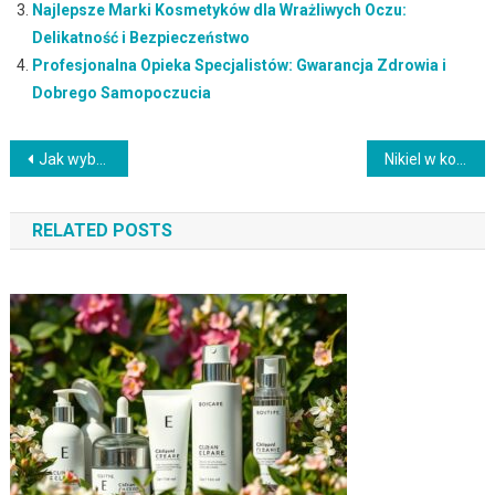
Najlepsze Marki Kosmetyków dla Wrażliwych Oczu:
Delikatność i Bezpieczeństwo
Profesjonalna Opieka Specjalistów: Gwarancja Zdrowia i
Dobrego Samopoczucia
Nawigacja
Jak wybrać skuteczny krem na pryszcze? Kluczowe informacje
Nikiel w kosmetykach – co powinieneś wiedzieć o alergii?
wpisu
RELATED POSTS