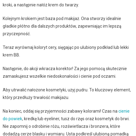
kroki, a następnie nałóż krem do twarzy.
Kolejnym krokiem jest baza pod makijaż. Ona stworzy idealnie
gładkie płótno dla dalszych produktów, zapewniając im lepszą
przyczepność.
Teraz wyrównaj koloryt cery, sięgając po ulubiony podkład lub lekki
krem BB.
Następnie, do akcji wkracza korektor! Za jego pomocą skutecznie
zamaskujesz wszelkie niedoskonałości i cienie pod oczami.
Aby utrwalić nałożone kosmetyki, użyj pudru. To kluczowy element,
który przedłuży trwałość makijażu.
Na koniec, oddaj się przyjemności zabawy kolorami! Czas na
cienie
do powiek
, kredkę lub eyeliner, tusz do rzęs oraz kosmetyk do brwi.
Nie zapomnij o odrobinie różu, rozświetlacza i bronzera, które
dodadzą cerze blasku i wymiaru. Usta podkreśl ulubioną pomadką