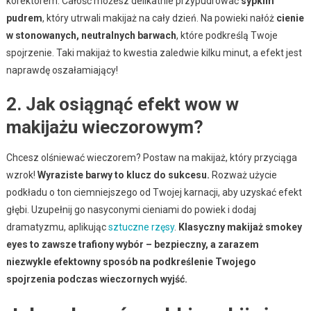
korektorem. Całość możesz delikatnie przypudrować
sypkim
pudrem
, który utrwali makijaż na cały dzień. Na powieki nałóż
cienie
w stonowanych, neutralnych barwach
, które podkreślą Twoje
spojrzenie. Taki makijaż to kwestia zaledwie kilku minut, a efekt jest
naprawdę oszałamiający!
2. Jak osiągnąć efekt wow w
makijażu wieczorowym?
Chcesz olśniewać wieczorem? Postaw na makijaż, który przyciąga
wzrok!
Wyraziste barwy to klucz do sukcesu.
Rozważ użycie
podkładu o ton ciemniejszego od Twojej karnacji, aby uzyskać efekt
głębi. Uzupełnij go nasyconymi cieniami do powiek i dodaj
dramatyzmu, aplikując
sztuczne rzęsy
.
Klasyczny makijaż smokey
eyes to zawsze trafiony wybór – bezpieczny, a zarazem
niezwykle efektowny sposób na podkreślenie Twojego
spojrzenia podczas wieczornych wyjść.