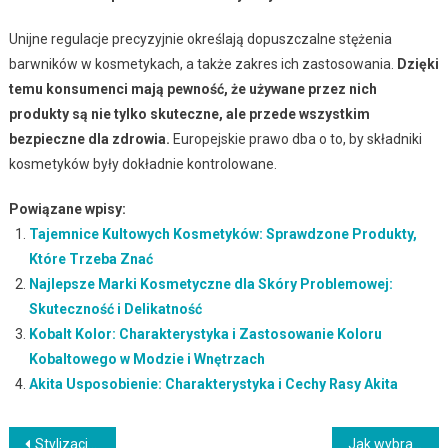
Unijne regulacje precyzyjnie określają dopuszczalne stężenia
barwników w kosmetykach, a także zakres ich zastosowania.
Dzięki
temu konsumenci mają pewność, że używane przez nich
produkty są nie tylko skuteczne, ale przede wszystkim
bezpieczne dla zdrowia.
Europejskie prawo dba o to, by składniki
kosmetyków były dokładnie kontrolowane.
Powiązane wpisy:
Tajemnice Kultowych Kosmetyków: Sprawdzone Produkty,
Które Trzeba Znać
Najlepsze Marki Kosmetyczne dla Skóry Problemowej:
Skuteczność i Delikatność
Kobalt Kolor: Charakterystyka i Zastosowanie Koloru
Kobaltowego w Modzie i Wnętrzach
Akita Usposobienie: Charakterystyka i Cechy Rasy Akita
Nawigacja
Stylizacje dla brunetek: modne kolory i eleganckie dodatki
Jak wybrać idealną bluzę damską do biegania? Przewodnik po materiałach i fasonach