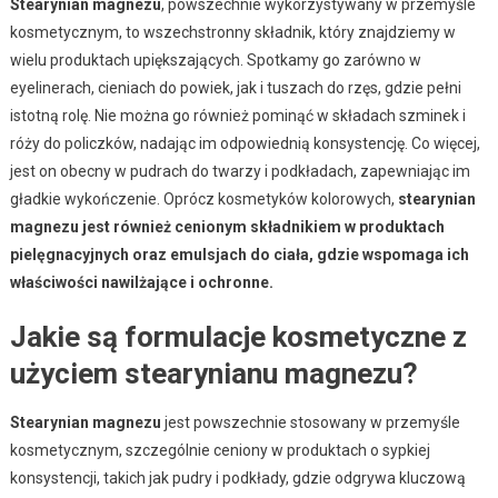
Stearynian magnezu
, powszechnie wykorzystywany w przemyśle
kosmetycznym, to wszechstronny składnik, który znajdziemy w
wielu produktach upiększających. Spotkamy go zarówno w
eyelinerach, cieniach do powiek, jak i tuszach do rzęs, gdzie pełni
istotną rolę. Nie można go również pominąć w składach szminek i
róży do policzków, nadając im odpowiednią konsystencję. Co więcej,
jest on obecny w pudrach do twarzy i podkładach, zapewniając im
gładkie wykończenie. Oprócz kosmetyków kolorowych,
stearynian
magnezu jest również cenionym składnikiem w produktach
pielęgnacyjnych oraz emulsjach do ciała, gdzie wspomaga ich
właściwości nawilżające i ochronne.
Jakie są formulacje kosmetyczne z
użyciem stearynianu magnezu?
Stearynian magnezu
jest powszechnie stosowany w przemyśle
kosmetycznym, szczególnie ceniony w produktach o sypkiej
konsystencji, takich jak pudry i podkłady, gdzie odgrywa kluczową