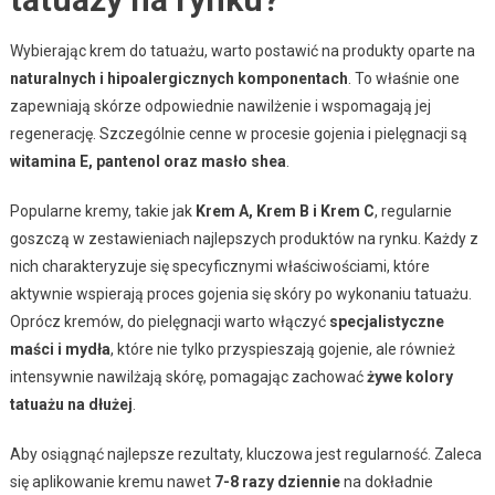
Wybierając krem do tatuażu, warto postawić na produkty oparte na
naturalnych i hipoalergicznych komponentach
. To właśnie one
zapewniają skórze odpowiednie nawilżenie i wspomagają jej
regenerację. Szczególnie cenne w procesie gojenia i pielęgnacji są
witamina E, pantenol oraz masło shea
.
Popularne kremy, takie jak
Krem A, Krem B i Krem C
, regularnie
goszczą w zestawieniach najlepszych produktów na rynku. Każdy z
nich charakteryzuje się specyficznymi właściwościami, które
aktywnie wspierają proces gojenia się skóry po wykonaniu tatuażu.
Oprócz kremów, do pielęgnacji warto włączyć
specjalistyczne
maści i mydła
, które nie tylko przyspieszają gojenie, ale również
intensywnie nawilżają skórę, pomagając zachować
żywe kolory
tatuażu na dłużej
.
Aby osiągnąć najlepsze rezultaty, kluczowa jest regularność. Zaleca
się aplikowanie kremu nawet
7-8 razy dziennie
na dokładnie