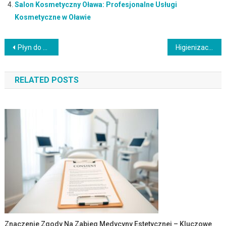
Salon Kosmetyczny Oława: Profesjonalne Usługi
Kosmetyczne w Oławie
Nawigacja
Płyn do kąpieli dla niemowląt – jak wybrać bezpieczny produkt?
Higienizacja zębów – klucz do zdrowia jamy ustnej i pięknego uśmiechu
wpisu
RELATED POSTS
Znaczenie Zgody Na Zabieg Medycyny Estetycznej – Kluczowe