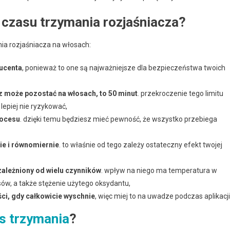
 czasu trzymania rozjaśniacza?
ia rozjaśniacza na włosach:
ducenta
, ponieważ to one są najważniejsze dla bezpieczeństwa twoich
z może pozostać na włosach, to 50 minut
. przekroczenie tego limitu
epiej nie ryzykować,
rocesu
. dzięki temu będziesz mieć pewność, że wszystko przebiega
ie i równomiernie
. to właśnie od tego zależy ostateczny efekt twojej
uzależniony od wielu czynników
. wpływ na niego ma temperatura w
ów, a także stężenie użytego oksydantu,
ści, gdy całkowicie wyschnie
, więc miej to na uwadze podczas aplikacji
s trzymania
?