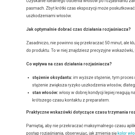
Uzyskanie idealnego odcienia włosów po rozjaśnianiu zal
pasmach. Zbyt krótki czas ekspozycji może poskutkowa
uszkodzeniami włosów.
Jak optymalnie dobrać czas działania rozjaśniacza?
Zasadniczo, nie powinno się przekraczać 50 minut, ale k
do produktu. To w niej znajdziesz precyzyjne wskazówki,
Co wpływa na czas działania rozjaśniacza?
stężenie oksydantu:
im wyższe stężenie, tym proces r
stężenie zwiększa ryzyko uszkodzenia włosów, dlate
stan włosów:
włosy w dobrej kondycji lepiej reagują
krótszego czasu kontaktu z preparatem.
Praktyczne wskazówki dotyczące czasu trzymania roz
Pamiętaj, aby nie przekraczać maksymalnego czasu aplikac
postęp rozjaśniania, obserwując, jak zmienia się
kolor wł