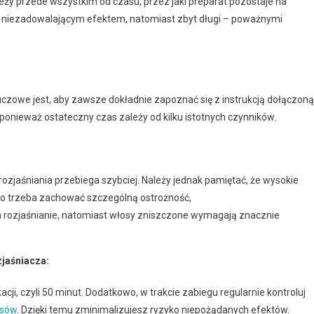
eży przede wszystkim od czasu, przez jaki preparat pozostaje na
ć niezadowalającym efektem, natomiast zbyt długi – poważnymi
luczowe jest, aby zawsze dokładnie zapoznać się z instrukcją dołączoną
 ponieważ ostateczny czas zależy od kilku istotnych czynników.
ozjaśniania przebiega szybciej. Należy jednak pamiętać, że wysokie
go trzeba zachować szczególną ostrożność,
 na rozjaśnianie, natomiast włosy zniszczone wymagają znacznie
jaśniacza:
ji, czyli 50 minut. Dodatkowo, w trakcie zabiegu regularnie kontroluj
osów
. Dzięki temu zminimalizujesz ryzyko niepożądanych efektów.