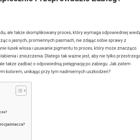
ądu, ale także skomplikowany proces, który wymaga odpowiedniej wied
marząc o jasnych, promiennych pasmach, nie zdając sobie sprawy z
ranie łusek włosa i usuwanie pigmentu to proces, który może znacząco
abienia i zniszczenia. Dlatego tak ważne jest, aby nie tylko przestrzeg
le także zadbać o odpowiednią pielęgnację po zabiegu. Jak zatem
knym kolorem, unikając przy tym nadmiernych uszkodzeń?
acza?
rozjaśniacza?
?