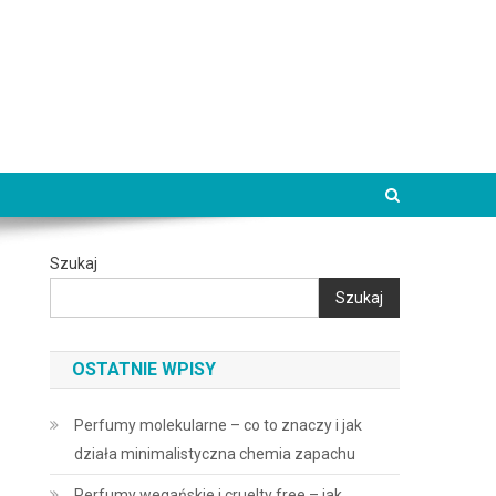
Szukaj
Szukaj
OSTATNIE WPISY
Perfumy molekularne – co to znaczy i jak
działa minimalistyczna chemia zapachu
Perfumy wegańskie i cruelty free – jak