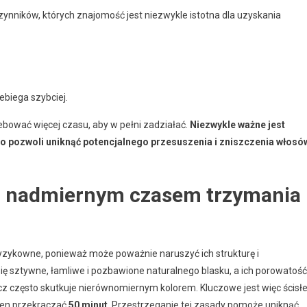
zynników, których znajomość jest niezwykle istotna dla uzyskania
ebiega szybciej.
bować więcej czasu, aby w pełni zadziałać.
Niezwykle ważne jest
o pozwoli uniknąć potencjalnego przesuszenia i zniszczenia włosó
 z nadmiernym czasem trzymania
ryzykowne, ponieważ może poważnie naruszyć ich strukturę i
się sztywne, łamliwe i pozbawione naturalnego blasku, a ich porowatość
cz często skutkuje nierównomiernym kolorem. Kluczowe jest więc ścisł
nien przekraczać
50 minut
. Przestrzeganie tej zasady pomoże uniknąć