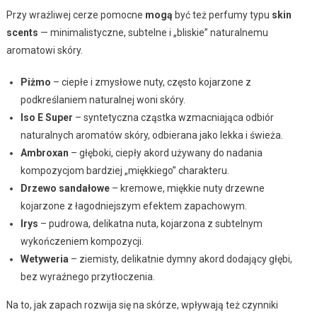
Przy wrażliwej cerze pomocne
mogą
być też perfumy typu
skin
scents
— minimalistyczne, subtelne i „bliskie” naturalnemu
aromatowi skóry.
Piżmo
– ciepłe i zmysłowe nuty, często kojarzone z
podkreślaniem naturalnej woni skóry.
Iso E Super
– syntetyczna cząstka wzmacniająca odbiór
naturalnych aromatów skóry, odbierana jako lekka i świeża.
Ambroxan
– głęboki, ciepły akord używany do nadania
kompozycjom bardziej „miękkiego” charakteru.
Drzewo sandałowe
– kremowe, miękkie nuty drzewne
kojarzone z łagodniejszym efektem zapachowym.
Irys
– pudrowa, delikatna nuta, kojarzona z subtelnym
wykończeniem kompozycji.
Wetyweria
– ziemisty, delikatnie dymny akord dodający głębi,
bez wyraźnego przytłoczenia.
Na to, jak zapach rozwija się na skórze, wpływają też czynniki