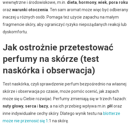
wewnętrzne i środowiskowe, m.in.
dieta
,
hormony
,
wiek
,
pora roku
oraz
warunki otoczenia
. Ten sam aromat może więc być odbierany
inaczej u różnych osób. Pomaga też użycie zapachu na małym
fragmencie skóry, aby ograniczyć ryzyko niepożądanych reakcji lub
dyskomfortu.
Jak ostrożnie przetestować
perfumy na skórze (test
naskórka i obserwacja)
Test naskórka, czyli sprawdzenie perfum bezpośrednio na własnej
skórze i obserwacja po czasie, może pomóc ocenić, jak zapach
może się u Ciebie rozwijać. Perfumy zmieniają się w trzech fazach:
nuty głowy
,
serca
i
bazy
, a na ich przebieg wpływa m.in.
pH
oraz
inne indywidualne cechy skóry. Dlatego wynik testu na
blotterze
może nie przenosić się 1
:1 na skórę.