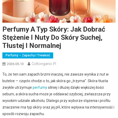
Perfumy A Typ Skóry: Jak Dobrać
Stężenie I Nuty Do Skóry Suchej,
Tłustej I Normalnej
Perfumy – Zapachy I Trwałość
Cottonganic.pl
2026-05-13
To, że ten sam zapach brzmi inaczej, nie zawsze wynika z nut w
butelce — często chodzi o to, jak skóra go „trzyma”. Skóra tłusta
zwykle utrzymuje
perfumy
silniej i dłużej dzięki większej ilości
sebum, a skóra sucha może je oddawać szybciej, zwłaszcza przy
wysokim udziale alkoholu. Dlatego przy wyborze stężenia i profilu
znaczenie ma typ skóry oraz jej pH, które wpływa na intensywność i
sposób rozwoju zapachu.