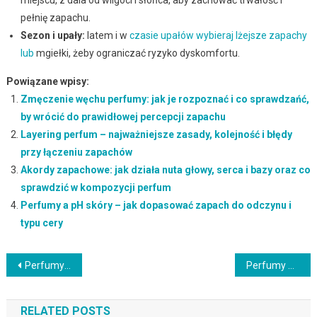
pełnię zapachu.
Sezon i upały:
latem i w
czasie upałów wybieraj lżejsze zapachy
lub
mgiełki, żeby ograniczać ryzyko dyskomfortu.
Powiązane wpisy:
Zmęczenie węchu perfumy: jak je rozpoznać i co sprawdzańć,
by wrócić do prawidłowej percepcji zapachu
Layering perfum – najważniejsze zasady, kolejność i błędy
przy łączeniu zapachów
Akordy zapachowe: jak działa nuta głowy, serca i bazy oraz co
sprawdzić w kompozycji perfum
Perfumy a pH skóry – jak dopasować zapach do odczynu i
typu cery
Nawigacja
Perfumy – data ważności i PAO: co sprawdzić, by ocenić świeżość i trwałość
Perfumy w łazience – czy można? Jak przechowywać, by zachować świeżość i trwałość zapachu
wpisu
RELATED POSTS