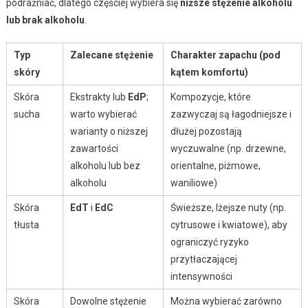
podrażniać, dlatego częściej wybiera się
niższe stężenie alkoholu
lub brak alkoholu
.
Typ
Zalecane stężenie
Charakter zapachu (pod
skóry
kątem komfortu)
Skóra
Ekstrakty lub
EdP
;
Kompozycje, które
sucha
warto wybierać
zazwyczaj są łagodniejsze i
warianty o niższej
dłużej pozostają
zawartości
wyczuwalne (np. drzewne,
alkoholu lub bez
orientalne, piżmowe,
alkoholu
waniliowe)
Skóra
EdT
i
EdC
Świeższe, lżejsze nuty (np.
tłusta
cytrusowe i kwiatowe), aby
ograniczyć ryzyko
przytłaczającej
intensywności
Skóra
Dowolne stężenie
Można wybierać zarówno