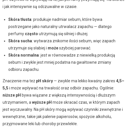
i jak intensywnie są odczuwalne w czasie.
Skóra tłusta
: produkuje nadmiar sebum, które bywa
postrzegane jako naturalny utrwalacz zapachu — dlatego
perfumy
często
utrzymują się silniej i dłużej.
Skóra sucha
: wytwarza znikome ilości sebum, więc zapach
utrzymuje się słabiej i
może
szybciej parować.
Skóra normalna
: jest w równowadze z niewielką produkcją
sebum i zwykle jest mniej podatna na gwałtowne zmiany
odbioru zapachu.
Znaczenie ma też
pH skóry
— zwykle ma lekko kwaśny zakres
4,5–
5,5
i może wpływać na trwałość oraz odbiór zapachu. Ogólnie:
niższe pH
bywa wiązane z większą intensywnością i dłuższym
utrzymaniem, a
wyższe pH
może skracać czas, w którym zapach
jest wyczuwalny. Na pH skóry mogą wpływać czynniki zewnętrzne i
wewnętrzne, takie jak palenie papierosów, spożycie alkoholu,
przyjmowane leki lub choroby przewlekłe.