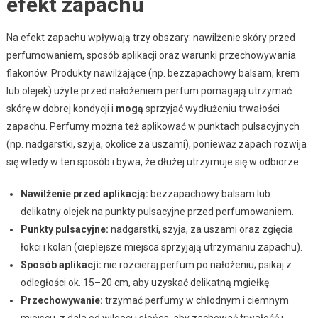
efekt zapachu
Na efekt zapachu wpływają trzy obszary: nawilżenie skóry przed
perfumowaniem, sposób aplikacji oraz warunki przechowywania
flakonów. Produkty nawilżające (np. bezzapachowy balsam, krem
lub olejek) użyte przed nałożeniem perfum pomagają utrzymać
skórę w dobrej kondycji i
mogą
sprzyjać wydłużeniu trwałości
zapachu. Perfumy można też aplikować w punktach pulsacyjnych
(np. nadgarstki, szyja, okolice za uszami), ponieważ zapach rozwija
się wtedy w ten sposób i bywa, że dłużej utrzymuje się w odbiorze.
Nawilżenie przed aplikacją:
bezzapachowy balsam lub
delikatny olejek na punkty pulsacyjne przed perfumowaniem.
Punkty pulsacyjne:
nadgarstki, szyja, za uszami oraz zgięcia
łokci i kolan (cieplejsze miejsca sprzyjają utrzymaniu zapachu).
Sposób aplikacji:
nie rozcieraj perfum po nałożeniu; psikaj z
odległości ok. 15–20 cm, aby uzyskać delikatną mgiełkę.
Przechowywanie:
trzymać perfumy w chłodnym i ciemnym
miejscu, z dala od wilgoci i słońca, aby zachować trwałość i