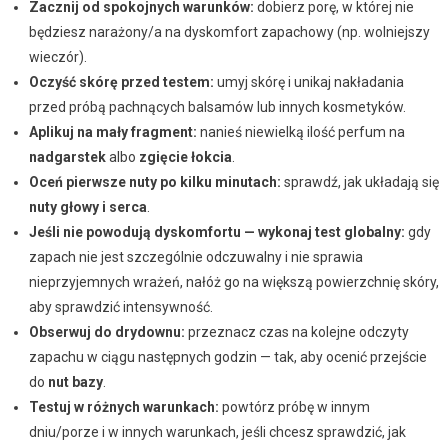
Zacznij od spokojnych warunków:
dobierz porę, w której nie
będziesz narażony/a na dyskomfort zapachowy (np. wolniejszy
wieczór).
Oczyść skórę przed testem:
umyj skórę i unikaj nakładania
przed próbą pachnących balsamów lub innych kosmetyków.
Aplikuj na mały fragment:
nanieś niewielką ilość perfum na
nadgarstek
albo
zgięcie łokcia
.
Oceń pierwsze nuty po kilku minutach:
sprawdź, jak układają się
nuty głowy i serca
.
Jeśli nie powodują dyskomfortu — wykonaj test globalny:
gdy
zapach nie jest szczególnie odczuwalny i nie sprawia
nieprzyjemnych wrażeń, nałóż go na większą powierzchnię skóry,
aby sprawdzić intensywność.
Obserwuj do drydownu:
przeznacz czas na kolejne odczyty
zapachu w ciągu następnych godzin — tak, aby ocenić przejście
do
nut bazy
.
Testuj w różnych warunkach:
powtórz próbę w innym
dniu/porze i w innych warunkach, jeśli chcesz sprawdzić, jak