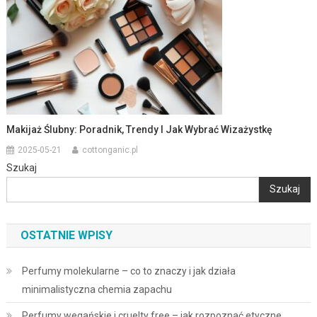
Makijaż Ślubny: Poradnik, Trendy I Jak Wybrać Wizażystkę
2025-05-21
cottonganic.pl
Szukaj
Szukaj
OSTATNIE WPISY
Perfumy molekularne – co to znaczy i jak działa
minimalistyczna chemia zapachu
Perfumy wegańskie i cruelty free – jak rozpoznać etyczne