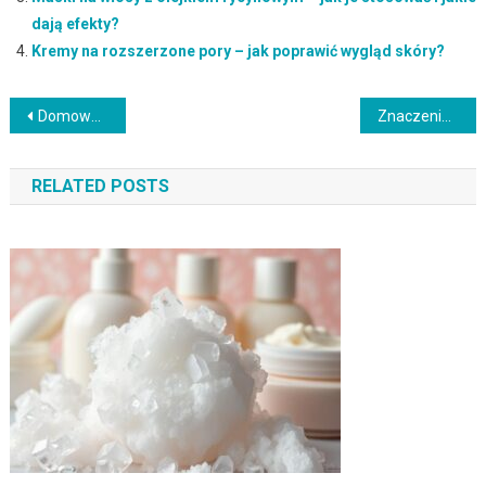
dają efekty?
Kremy na rozszerzone pory – jak poprawić wygląd skóry?
Nawigacja
Domowe sposoby na podrażnioną skórę – naturalne metody i porady
Znaczenie zgody na zabieg medycyny estetycznej – kluczowe informacje
wpisu
RELATED POSTS