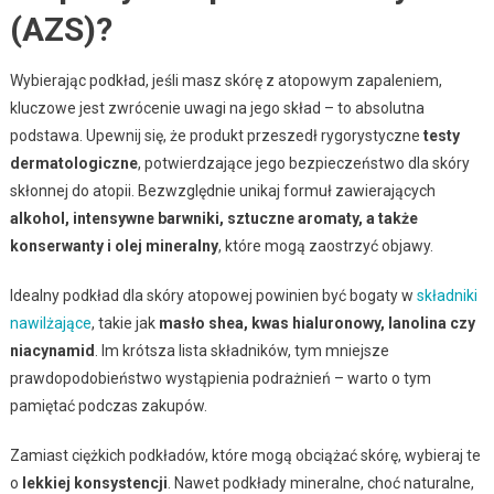
(AZS)?
Wybierając podkład, jeśli masz skórę z atopowym zapaleniem,
kluczowe jest zwrócenie uwagi na jego skład – to absolutna
podstawa. Upewnij się, że produkt przeszedł rygorystyczne
testy
dermatologiczne
, potwierdzające jego bezpieczeństwo dla skóry
skłonnej do atopii. Bezwzględnie unikaj formuł zawierających
alkohol, intensywne barwniki, sztuczne aromaty, a także
konserwanty i olej mineralny
, które mogą zaostrzyć objawy.
Idealny podkład dla skóry atopowej powinien być bogaty w
składniki
nawilżające
, takie jak
masło shea, kwas hialuronowy, lanolina czy
niacynamid
. Im krótsza lista składników, tym mniejsze
prawdopodobieństwo wystąpienia podrażnień – warto o tym
pamiętać podczas zakupów.
Zamiast ciężkich podkładów, które mogą obciążać skórę, wybieraj te
o
lekkiej konsystencji
. Nawet podkłady mineralne, choć naturalne,