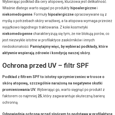
Wybierając podkład dla cery atopowej, kluczowa jest delikatność.
Właśnie dlatego warto sięgać po produkty
hipoalergiczne
i
niekomedogenne
. Formuły
hipoalergiczne
opracowywane są z
myślą o potrzebach skóry wrażliwej, a ta atopowa wymaga przecież
wyjątkowo łagodnego traktowania. Z kolei kosmetyki
niekomedogenne
charakteryzują się tym, że nie blokują porów, co
jest niezwykle istotne w profilaktyce zaskórników i innych
niedoskonałości.
Pamiętajmy więc, by wybierać podkłady, które
aktywnie wspierają zdrowie i kondycję naszej skóry.
Ochrona przed UV – filtr SPF
Podkład z filtrem SPF to istotny sprzymierzeniec w trosce o
skórę atopową, szczególnie narażoną na negatywne skutki
promieniowania UV.
Wybierając go, warto sięgnąć po produkt z
faktorem co najmniej
25
, który zagwarantuje skuteczną barierę
ochronną.
Odpowiednia ochrona przed słońcem to podstawa w profilaktyce