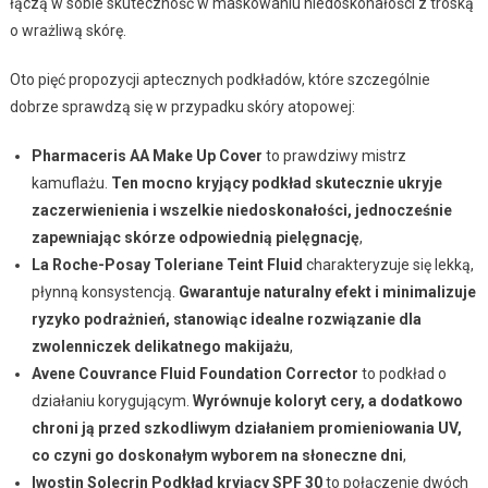
łączą w sobie skuteczność w maskowaniu niedoskonałości z troską
o wrażliwą skórę.
Oto pięć propozycji aptecznych podkładów, które szczególnie
dobrze sprawdzą się w przypadku skóry atopowej:
Pharmaceris AA Make Up Cover
to prawdziwy mistrz
kamuflażu.
Ten mocno kryjący podkład skutecznie ukryje
zaczerwienienia i wszelkie niedoskonałości, jednocześnie
zapewniając skórze odpowiednią pielęgnację
,
La Roche-Posay Toleriane Teint Fluid
charakteryzuje się lekką,
płynną konsystencją.
Gwarantuje naturalny efekt i minimalizuje
ryzyko podrażnień, stanowiąc idealne rozwiązanie dla
zwolenniczek delikatnego makijażu
,
Avene Couvrance Fluid Foundation Corrector
to podkład o
działaniu korygującym.
Wyrównuje koloryt cery, a dodatkowo
chroni ją przed szkodliwym działaniem promieniowania UV,
co czyni go doskonałym wyborem na słoneczne dni
,
Iwostin Solecrin Podkład kryjący SPF 30
to połączenie dwóch