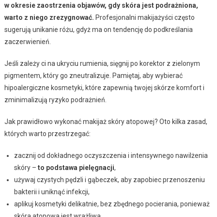
w okresie zaostrzenia objawów, gdy skóra jest podrażniona,
warto z niego zrezygnować.
Profesjonalni makijażyści często
sugerują unikanie różu, gdyż ma on tendencję do podkreślania
zaczerwienień.
Jeśli zależy ci na ukryciu rumienia, sięgnij po korektor z zielonym
pigmentem, który go zneutralizuje. Pamiętaj, aby wybierać
hipoalergiczne kosmetyki, które zapewnią twojej skórze komfort i
zminimalizują ryzyko podrażnień.
Jak prawidłowo wykonać makijaż skóry atopowej? Oto kilka zasad,
których warto przestrzegać:
zacznij od dokładnego oczyszczenia i intensywnego nawilżenia
skóry –
to podstawa pielęgnacji
,
używaj czystych pędzli i gąbeczek, aby zapobiec przenoszeniu
bakterii i uniknąć infekcji,
aplikuj kosmetyki delikatnie, bez zbędnego pocierania, ponieważ
skóra atopowa jest wrażliwa,