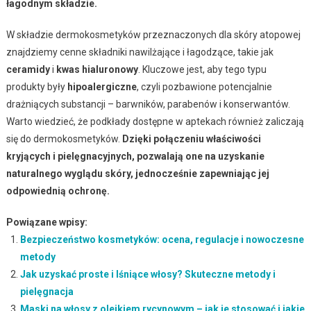
łagodnym składzie.
W składzie dermokosmetyków przeznaczonych dla skóry atopowej
znajdziemy cenne składniki nawilżające i łagodzące, takie jak
ceramidy
i
kwas hialuronowy
. Kluczowe jest, aby tego typu
produkty były
hipoalergiczne
, czyli pozbawione potencjalnie
drażniących substancji – barwników, parabenów i konserwantów.
Warto wiedzieć, że podkłady dostępne w aptekach również zaliczają
się do dermokosmetyków.
Dzięki połączeniu właściwości
kryjących i pielęgnacyjnych, pozwalają one na uzyskanie
naturalnego wyglądu skóry, jednocześnie zapewniając jej
odpowiednią ochronę.
Powiązane wpisy:
Bezpieczeństwo kosmetyków: ocena, regulacje i nowoczesne
metody
Jak uzyskać proste i lśniące włosy? Skuteczne metody i
pielęgnacja
Maski na włosy z olejkiem rycynowym – jak je stosować i jakie