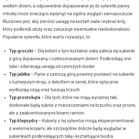
wielkim dniem, a odpowiednie dopasowanie jej do sylwetki panny
młodej może znacząco wpłynąć na ogólny wygląd i samopoczucie.
Kluczowe jest, aby zwrócić uwagę na kształt ciała i wybrać krój,
który podkreśli atuty oraz zatuszuje ewentualne niedoskonałości.
Popularne sylwetki, które warto rozważyć, to:
Typ gruszki
– Dla kobiet o tym kształcie ciała zaleca się sukienki
z górą dopasowaną i rozkloszowanym dołem. Podkreślają one
talie i odwracają uwagę od szerszych bioder.
Typ jabłka
– Panie z szerszą górą powinny postawić na sukienki
o luźniejszym kroju, z dekoltem w serek, które optycznie
wydłużają szyję oraz tuszują brzuch.
Typ prostokąta
– Dla tych, które nie mają wyraźnej talii,
doskonałe będą suknie z marszczeniami na brzuchu oraz proste,
ale z zaakcentowanymi liniami ramion.
Typ klepsydry
– Kobiety o tej sylwetce mogą eksperymentować
z wieloma krojami, ale szczególnie dobrze będą wyglądać w
sukienkach podkreślających talię i kształtujące biodra.