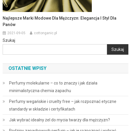
Najlepsze Marki Modowe Dla Mężczyzn: Elegancja I Styl Dla
Panów
2021-09-05
cottonganic.pl
Szukaj
Szukaj
OSTATNIE WPISY
Perfumy molekularne – co to znaczy i jak działa
minimalistyczna chemia zapachu
Perfumy wegańskie i cruelty free – jak rozpoznać etyczne
standardy w składzie i certyfikatach
Jak wybrać idealny żel do mycia twarzy dla mężczyzn?
Rodziny zapachowych perfum – jak je rozpoznać i wybrać