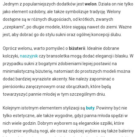
Jednym z popularniejszych dodatków jest
welon
. Działa on nie tylko
jako element ozdobny, ale także symbolizuje tradycję. Welony
dostępne są w różnych długościach, od krótkich, zwanych
„czepkami”, po długie modele, które sięgają nawet do ziemi. Ważne
jest, aby dobrać go do stylu sukni oraz ogólnej koncepcji ślubu.
Oprócz welonu, warto pomyśleć o
biżuterii
. Idealnie dobrane
kolczyki,
naszyjnik
czy bransoletka mogą dodać elegancji i blasku. W
przypadku sukni z bogatymi zdobieniami lepiej postawić na
minimalistyczną biżuterię, natomiast do prostszych modeli można
dodać bardziej wyraziste akcenty. Nie należy zapominać o
pierścionku zaręczynowym oraz obrączkach, które będą
towarzyszyć pannie młodej w tym szczególnym dniu.
Kolejnym istotnym elementem stylizacji są
buty
. Powinny być nie
tylko estetyczne, ale także wygodne, gdyż panna młoda spędzi w
nich wiele godzin. Dobrym wyborem są eleganckie szpilki, które
optycznie wydłużą nogi, ale coraz częściej wybiera się także baleriny