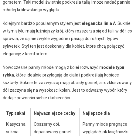
gorsetem. Taki model świetnie podkreśla talię i może nadać pannie
młodej królewskiego wyglądu.
Kolejnym bardzo popularnym stylem jest
elegancka linia A
. Suknie
w tym stylu mają luźniejszy krój, który rozszerza się od talii w dół, co
sprawia, że są niezwykle wygodne i pasują do różnych typów
sylwetek. Styl ten jest doskonały dla kobiet, które chcą połączyć
elegancję z komfortem.
Nowoczesne panny młode mogą z kolei rozważyć
modele typu
rybka
, które idealnie przylegają do ciała i podkreślają kobiece
kształty. Suknie te zazwyczaj mają obcisły gorset, a rozkloszowany
dół zaczyna się na wysokości kolan. Jest to odważny wybór, który
dodaje pewności siebie i kobiecości.
Typ sukni
Najważniejsze cechy
Najlepsze dla
Klasyczna
Obszerny dół,
Panny młode pragnące
suknia
dopasowany gorset
wyglądać jak księżniczki