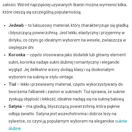
całości. Wśród najczęściej używanych tkanin można wymienić kilka,
które cieszą się szczególną popularnością.
Jedwab
– to luksusowy materiał, który charakteryzuje się gładką
i błyszczącą powierzchnią. Jest lekki, elastyczny i przyjemny w
dotyku, co czyni go idealnym wyborem na wesele, zwłaszcza w
cieplejsze dni.
Koronka
– często stosowana jako dodatek lub główny element
sukni, koronka nadaje sukni ślubnej romantyczny i elegancki
wygląd. Jej delikatne wzory dodają klasy i są doskonałym
wyborem na suknię w stylu vintage.
Tiul
– lekki i przewiewny materiał, często wykorzystywany do
tworzenia falbanek i zasłon w sukniach. Tiul sprawia, że suknie
zyskują objętość i lekkość, idealnie nadają się na suknię balową.
Satyna
– ma gładką, błyszczącą powierzchnię, która pięknie
odbija światło. Satyna jest wszechstronna i dobrze leży na
sylwetce, co czyni ją popularnym wyborem na eleganckie
suknie
ślubne
.