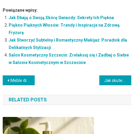
Powiązane wpisy:
Jak Dbają o Swoją Skórę Gwiazdy: Sekrety Ich Piękna
Piękno Pięknych Włosów: Trendy i Inspiracje na Zdrową
Fryzurę
Jak Stworzyć Subtelny i Romantyczny Makijaż: Poradnik dla
Delikatnych Stylizacji
Salon Kosmetyczny Szczecin: Zrelaksuj się i Zadbaj o Siebie
w Salonie Kosmetycznym w Szczecinie
Nawigacja
Meble drewniane – jak wybrać idealne do każdego wnętrza?
Jak skutecznie używać suchego szamponu? Sprawdź porady i efekty
wpisu
RELATED POSTS