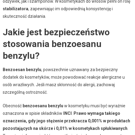
odżywek, jak i szamponów. W kosmetykach do włosów pełni on rolę
stabilizatora
, zapewniając im odpowiednią konsystencję i
skuteczność działania.
Jakie jest bezpieczeństwo
stosowania benzoesanu
benzylu?
Benzoesan benzylu
, powszechnie uznawany za bezpieczny
dodatek do kosmetyków, może powodować reakcje alergiczne u
osób wrażliwych. Jeśli masz skłonność do alergii, zachowaj
szczególną ostrożność.
Obecność
benzoesanu benzylu
w kosmetyku musi być wyraźnie
oznaczona w spisie składników
INCI
.
Prawo wymaga takiego
oznaczenia, gdy jego stężenie przekracza 0,001% w produktach
pozostających na skórze i 0,01% w kosmetykach spłukiwanych
.