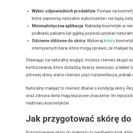
Wybór odpowiednich produktów
: Postaw na kosmetyk
które zapewnią naturalne wykończenie i nie będą zat
Minimalistyczna aplikacja
: Nakładaj kosmetyki w nie
podkładu palcami lub gąbką pozwoli uzyskać naturaln
Odcienie zbliżone do skóry
: Wybieraj
kolory
kosmetykó
intensywnych barw, które mogą sprawić, że makijaż b
Stawiając na naturalny wygląd, możesz również skupić si
konturowania, które dodadzą twarzy świeżości, a lekkie 
zdrowej skóry, warto również użyć rozświetlacza, jednak
Naturalny makijaż to również dbanie o kondycję skóry. R
oraz zdrowa dieta mają kluczowe znaczenie. Im lepsza ko
nadmiaru kosmetyków.
Jak przygotować skórę do
Przygotowanie skóry do makijażu to niezbędny krok, któr