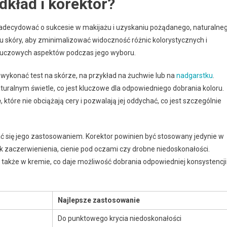
kład i korektor?
decydować o sukcesie w makijażu i uzyskaniu pożądanego, naturalne
u skóry, aby zminimalizować widoczność różnic kolorystycznych i
 kluczowych aspektów podczas jego wyboru.
wykonać test na skórze, na przykład na żuchwie lub na
nadgarstku
.
turalnym świetle, co jest kluczowe dla odpowiedniego dobrania koloru.
e
, które nie obciążają cery i pozwalają jej oddychać, co jest szczególnie
ać się jego zastosowaniem. Korektor powinien być stosowany jedynie w
k zaczerwienienia, cienie pod oczami czy drobne niedoskonałości.
 a także w kremie, co daje możliwość dobrania odpowiedniej konsystencji
Najlepsze zastosowanie
Do punktowego krycia niedoskonałości