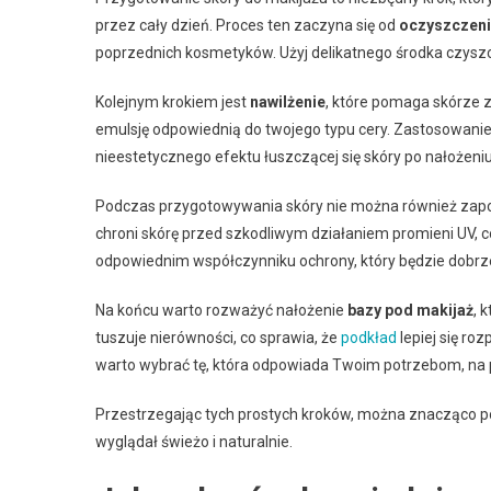
przez cały dzień. Proces ten zaczyna się od
oczyszczen
poprzednich kosmetyków. Użyj delikatnego środka czyszcz
Kolejnym krokiem jest
nawilżenie
, które pomaga skórze 
emulsję odpowiednią do twojego typu cery. Zastosowanie 
nieestetycznego efektu łuszczącej się skóry po nałożeni
Podczas przygotowywania skóry nie można również za
chroni skórę przed szkodliwym działaniem promieni UV, co
odpowiednim współczynniku ochrony, który będzie dobrz
Na końcu warto rozważyć nałożenie
bazy pod makijaż
, 
tuszuje nierówności, co sprawia, że
podkład
lepiej się ro
warto wybrać tę, która odpowiada Twoim potrzebom, na p
Przestrzegając tych prostych kroków, można znacząco po
wyglądał świeżo i naturalnie.