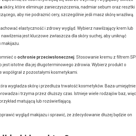
ia
skóry, które eliminuje zanieczyszczenia, nadmiar sebum oraz resztki
ącego, aby nie podrażnić cery, szczególnie jeśli masz skórę wrażliwą.
zachować elastyczność i zdrowy wygląd. Wybierz nawilżający krem lub
nawilżenia jest kluczowe zwłaszcza dla skóry suchej, aby uniknąć
u makijażu.
pomnieć o
ochronie przeciwsłonecznej
. Stosowanie kremu z filtrem SP
 jest istotne dla jej długoterminowego zdrowia. Wybierz produkt o
e współgrał z pozostałymi kosmetykami.
która wygładza skórę i przedłuża trwałość kosmetyków. Baza umiejętnie
zprowadza i trzyma przez dłuższy czas. Istnieje wiele rodzajów baz, więc
rzykład matującą lub rozświetlającą.
prawić wygląd makijażu i sprawić, że zdecydowanie dłużej będzie on