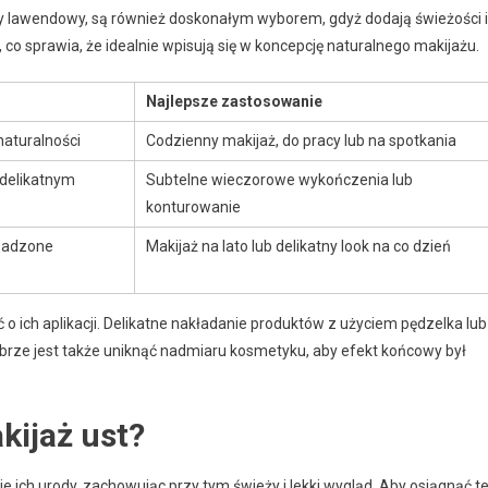
sny lawendowy, są również doskonałym wyborem, gdyż dodają świeżości i
 co sprawia, że idealnie wpisują się w koncepcję naturalnego makijażu.
Najlepsze zastosowanie
naturalności
Codzienny makijaż, do pracy lub na spotkania
 delikatnym
Subtelne wieczorowe wykończenia lub
konturowanie
esadzone
Makijaż na lato lub delikatny look na co dzień
o ich aplikacji. Delikatne nakładanie produktów z użyciem pędzelka lub
rze jest także uniknąć nadmiaru kosmetyku, aby efekt końcowy był
kijaż ust?
e ich urody, zachowując przy tym świeży i lekki wygląd. Aby osiągnąć t