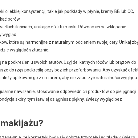
i o lekkiej konsystencji, takie jak podkłady w płynie, kremy BB lub CC,
ykać porów.
wielkich ilościach, unikając efektu maski. Równomierne wklepanie
y wygląd.
w, które są harmonijne z naturalnym odcieniem twojej cery. Unikaj zb
ędzie wyglądać sztucznie.
ę na podkreśleniu swoich atutów. Użyj delikatnych różów lub brązów do
tusze do rzęs podkreślą oczy bez ich przefarbowania. Aby uzyskać efek
 należy aplikować go z umiarem, aby nie zaburzyć naturalności wyglądu.
egularne nawilżanie, stosowanie odpowiednich produktów do pielęgnacji
ndycja skóry, tym łatwiej osiągniesz piękny, świeży wygląd bez
 makijażu?
y zapewnia, że kosmetyki będą się dobrze trzymały i wyglądały świeżo