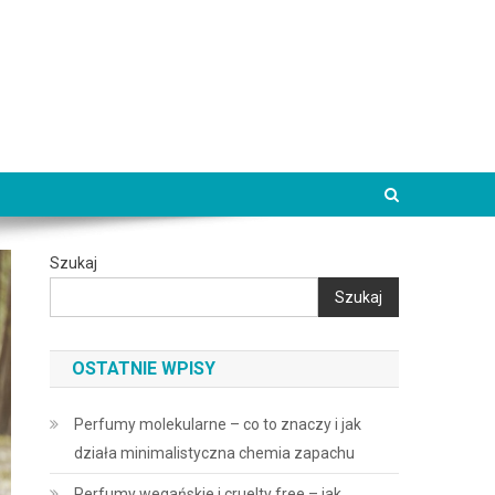
Szukaj
Szukaj
OSTATNIE WPISY
Perfumy molekularne – co to znaczy i jak
działa minimalistyczna chemia zapachu
Perfumy wegańskie i cruelty free – jak