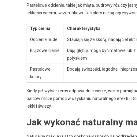
Pastelowe odcienie, takie jak mięta, pudrowy róż czy ja
lekkości całemu wizerunkowi. Te kolory nie są agresywne,
Typ cienia
Charakterystyka
Odcienie nude
Stapiają się ze skórą, nadając efekt 
Brązowe cienie
Dają głębię, mogą być matowe lub z
połyskiem
Pastelowe
Dodają świeżości, łagodne i nieprz
kolory
Kiedy już wybierzemy odpowiednie cienie, warto pamiętać 
palców może pomóc w uzyskaniu naturalnego efektu. Dob
lekki i świeży.
Jak wykonać naturalny ma
Naturalny makijaż ust to doskonały sposób na podkreśleni