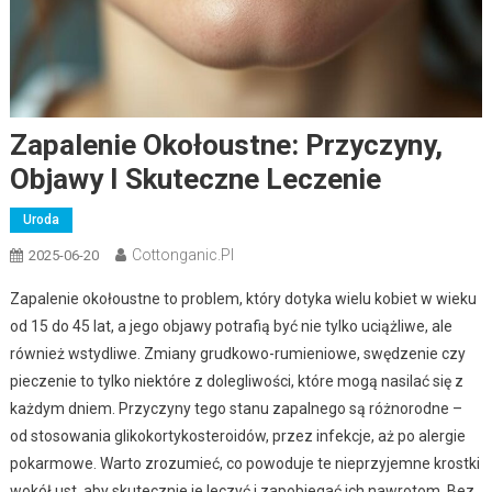
Zapalenie Okołoustne: Przyczyny,
Objawy I Skuteczne Leczenie
Uroda
Cottonganic.pl
2025-06-20
Zapalenie okołoustne to problem, który dotyka wielu kobiet w wieku
od 15 do 45 lat, a jego objawy potrafią być nie tylko uciążliwe, ale
również wstydliwe. Zmiany grudkowo-rumieniowe, swędzenie czy
pieczenie to tylko niektóre z dolegliwości, które mogą nasilać się z
każdym dniem. Przyczyny tego stanu zapalnego są różnorodne –
od stosowania glikokortykosteroidów, przez infekcje, aż po alergie
pokarmowe. Warto zrozumieć, co powoduje te nieprzyjemne krostki
wokół ust, aby skutecznie je leczyć i zapobiegać ich nawrotom. Bez