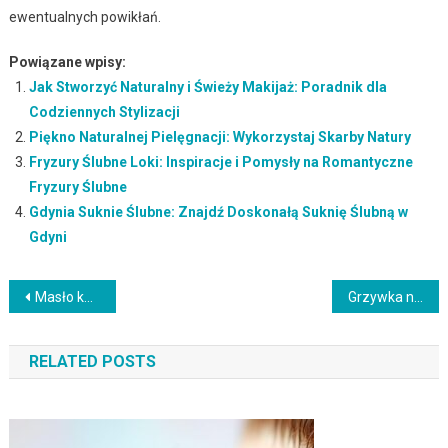
ewentualnych powikłań.
Powiązane wpisy:
Jak Stworzyć Naturalny i Świeży Makijaż: Poradnik dla
Codziennych Stylizacji
Piękno Naturalnej Pielęgnacji: Wykorzystaj Skarby Natury
Fryzury Ślubne Loki: Inspiracje i Pomysły na Romantyczne
Fryzury Ślubne
Gdynia Suknie Ślubne: Znajdź Doskonałą Suknię Ślubną w
Gdyni
Nawigacja
Masło kawowe pod oczy – właściwości, zalety i aplikacja
Grzywka na bok – zalety, stylizacja i fryzury inspiracje
wpisu
RELATED POSTS