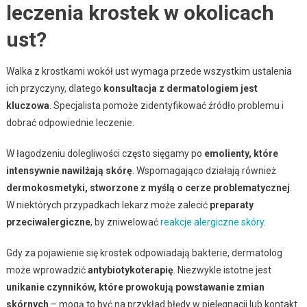
leczenia krostek w okolicach
ust?
Walka z krostkami wokół ust wymaga przede wszystkim ustalenia
ich przyczyny, dlatego
konsultacja z dermatologiem jest
kluczowa
. Specjalista pomoże zidentyfikować źródło problemu i
dobrać odpowiednie leczenie.
W łagodzeniu dolegliwości często sięgamy po
emolienty, które
intensywnie nawilżają skórę
. Wspomagająco działają również
dermokosmetyki, stworzone z myślą o cerze problematycznej
.
W niektórych przypadkach lekarz może zalecić
preparaty
przeciwalergiczne
, by zniwelować
reakcje alergiczne skóry
.
Gdy za pojawienie się krostek odpowiadają bakterie, dermatolog
może wprowadzić
antybiotykoterapię
. Niezwykle istotne jest
unikanie czynników, które prowokują powstawanie zmian
skórnych
– mogą to być na przykład błędy w pielęgnacji lub kontakt