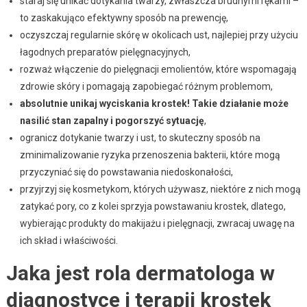
staraj się unikać dotykania twarzy, zwłaszcza brudnymi rękami –
to zaskakująco efektywny sposób na prewencję,
oczyszczaj regularnie skórę w okolicach ust, najlepiej przy użyciu
łagodnych preparatów pielęgnacyjnych,
rozważ włączenie do pielęgnacji emolientów, które wspomagają
zdrowie skóry i pomagają zapobiegać różnym problemom,
absolutnie unikaj wyciskania krostek! Takie działanie może
nasilić stan zapalny i pogorszyć sytuację
,
ogranicz dotykanie twarzy i ust, to skuteczny sposób na
zminimalizowanie ryzyka przenoszenia bakterii, które mogą
przyczyniać się do powstawania niedoskonałości,
przyjrzyj się kosmetykom, których używasz, niektóre z nich mogą
zatykać pory, co z kolei sprzyja powstawaniu krostek, dlatego,
wybierając produkty do makijażu i pielęgnacji, zwracaj uwagę na
ich skład i właściwości.
Jaka jest rola dermatologa w
diagnostyce i terapii krostek