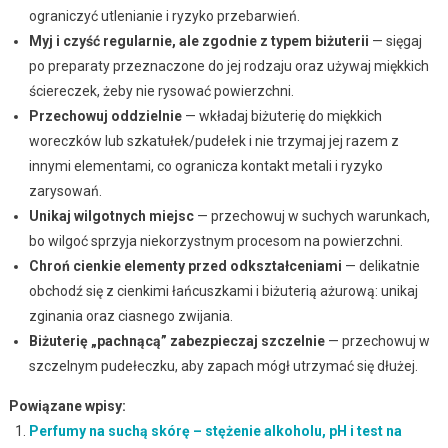
ograniczyć utlenianie i ryzyko przebarwień.
Myj i czyść regularnie, ale zgodnie z typem biżuterii
— sięgaj
po preparaty przeznaczone do jej rodzaju oraz używaj miękkich
ściereczek, żeby nie rysować powierzchni.
Przechowuj oddzielnie
— wkładaj biżuterię do miękkich
woreczków lub szkatułek/pudełek i nie trzymaj jej razem z
innymi elementami, co ogranicza kontakt metali i ryzyko
zarysowań.
Unikaj wilgotnych miejsc
— przechowuj w suchych warunkach,
bo wilgoć sprzyja niekorzystnym procesom na powierzchni.
Chroń cienkie elementy przed odkształceniami
— delikatnie
obchodź się z cienkimi łańcuszkami i biżuterią ażurową: unikaj
zginania oraz ciasnego zwijania.
Biżuterię „pachnącą” zabezpieczaj szczelnie
— przechowuj w
szczelnym pudełeczku, aby zapach mógł utrzymać się dłużej.
Powiązane wpisy:
Perfumy na suchą skórę – stężenie alkoholu, pH i test na