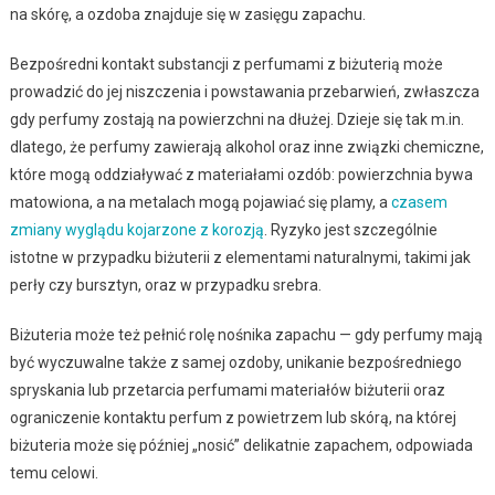
na skórę, a ozdoba znajduje się w zasięgu zapachu.
Bezpośredni kontakt substancji z perfumami z biżuterią może
prowadzić do jej niszczenia i powstawania przebarwień, zwłaszcza
gdy perfumy zostają na powierzchni na dłużej. Dzieje się tak m.in.
dlatego, że perfumy zawierają alkohol oraz inne związki chemiczne,
które mogą oddziaływać z materiałami ozdób: powierzchnia bywa
matowiona, a na metalach mogą pojawiać się plamy, a
czasem
zmiany wyglądu kojarzone z korozją
. Ryzyko jest szczególnie
istotne w przypadku biżuterii z elementami naturalnymi, takimi jak
perły czy bursztyn, oraz w przypadku srebra.
Biżuteria może też pełnić rolę nośnika zapachu — gdy perfumy mają
być wyczuwalne także z samej ozdoby, unikanie bezpośredniego
spryskania lub przetarcia perfumami materiałów biżuterii oraz
ograniczenie kontaktu perfum z powietrzem lub skórą, na której
biżuteria może się później „nosić” delikatnie zapachem, odpowiada
temu celowi.