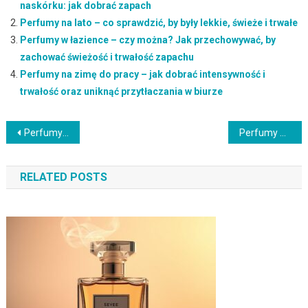
naskórku: jak dobrać zapach
Perfumy na lato – co sprawdzić, by były lekkie, świeże i trwałe
Perfumy w łazience – czy można? Jak przechowywać, by
zachować świeżość i trwałość zapachu
Perfumy na zimę do pracy – jak dobrać intensywność i
trwałość oraz uniknąć przytłaczania w biurze
Nawigacja
Perfumy na jedwab czy można? Jak bezpiecznie aplikować i nie zrobić plam
Perfumy a krem z filtrem – najważniejsze kwestie przy łączeniu zapachu i SPF
wpisu
RELATED POSTS