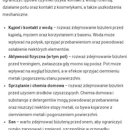
działanie potu oraz kontakt z kosmetykami, a także uszkodzenia
mechaniczne.
Kąpiel i kontakt z wodą
– rozważ zdejmowanie biżuterii przed
kąpielą, myciem oraz korzystaniem z basenu. Woda może
wpływać na połysk, sprzyjać przebarwieniom oraz powodować
osłabienie niektórych elementów.
Aktywność fizyczna (w tym pot)
– rozważ zdejmowanie biżuterii
przed treningiem, zwłaszcza gdy mocno się pocisz. Pot może
wpływać na wygląd biżuterii, a w efekcie sprzyjać ciemnieniu
metali i pogorszeniu stanu powierzchni.
Sprzątanie i chemia domowa
– rozważ zdejmowanie biżuterii
przed użyciem środków czyszczących. Chemia domowa i
substancje z detergentów mogą powodować przebarwienia
oraz niszczyć niektóre stopy metali, co bywa kojarzone z
ciemnieniem metali i pogorszeniem powierzchni.
Sen
– warto zdejmować biżuterię przed snem, aby ograniczyć
ryzyko zarysowań i zgnieceń, szczególnie w przypadku