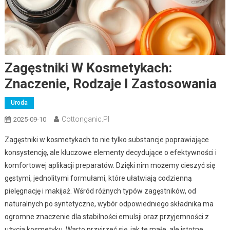
Zagęstniki W Kosmetykach:
Znaczenie, Rodzaje I Zastosowania
Uroda
Cottonganic.pl
2025-09-10
Zagęstniki w kosmetykach to nie tylko substancje poprawiające
konsystencję, ale kluczowe elementy decydujące o efektywności i
komfortowej aplikacji preparatów. Dzięki nim możemy cieszyć się
gęstymi, jednolitymi formułami, które ułatwiają codzienną
pielęgnację i makijaż. Wśród różnych typów zagęstników, od
naturalnych po syntetyczne, wybór odpowiedniego składnika ma
ogromne znaczenie dla stabilności emulsji oraz przyjemności z
użycia kosmetyku. Warto przyjrzeć się, jak te małe, ale istotne