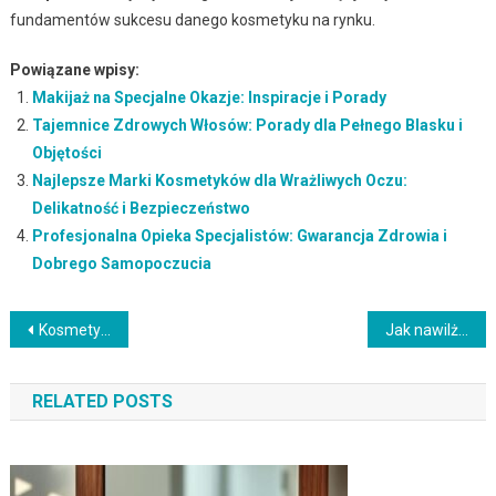
fundamentów sukcesu danego kosmetyku na rynku.
Powiązane wpisy:
Makijaż na Specjalne Okazje: Inspiracje i Porady
Tajemnice Zdrowych Włosów: Porady dla Pełnego Blasku i
Objętości
Najlepsze Marki Kosmetyków dla Wrażliwych Oczu:
Delikatność i Bezpieczeństwo
Profesjonalna Opieka Specjalistów: Gwarancja Zdrowia i
Dobrego Samopoczucia
Nawigacja
Kosmetyki do ciała: naturalna pielęgnacja dla zdrowej skóry
Jak nawilżać skórę? Sprawdzone metody i naturalne składniki
wpisu
RELATED POSTS