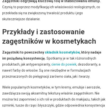
Zagęstniki odgrywają kluczową rolę w stabilizowaniu emulsji.
Czynią to poprzez modyfikację ich właściwości reologicznych, co
przekłada się na zwiększoną trwałość produktu i jego
skuteczniejsze działanie.
Przykłady i zastosowanie
zagęstników w kosmetykach
Zagęstniki to powszechny
składnik kosmetyków
, który nadaje
im pożądaną konsystencję.
Spotkamy je w tak różnorodnych
produktach, jak antyperspiranty,
cienie do powiek
, dezodoranty, a
nawet farby do włosów. Są one niezbędne w formulacjach
przeznaczonych do pielęgnacji zarówno ciała, jak i twarzy.
Wiele popularnych kosmetyków, w tym kremy, emulsje i aerozole,
zawdzięcza swoją aksamitną teksturę właśnie zagęstnikom. Nie
można też zapomnieć o ich roli w produktach do makijażu, takich jak
szminki, tusze do rzęs i błyszczyki, gdzie odpowiednia konsystencja