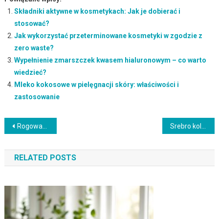
Składniki aktywne w kosmetykach: Jak je dobierać i
stosować?
Jak wykorzystać przeterminowane kosmetyki w zgodzie z
zero waste?
Wypełnienie zmarszczek kwasem hialuronowym – co warto
wiedzieć?
Mleko kokosowe w pielęgnacji skóry: właściwości i
zastosowanie
Nawigacja
Rogowacenie okołomieszkowe: objawy, przyczyny i skuteczne leczenie
Srebro koloidalne – jak samodzielnie je wytworzyć i zastosować?
wpisu
RELATED POSTS