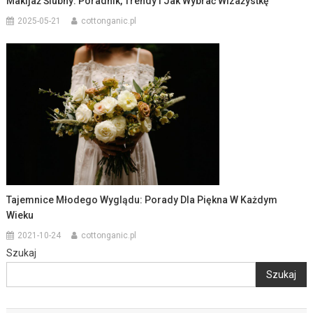
Makijaż Ślubny: Poradnik, Trendy I Jak Wybrać Wizażystkę
2025-05-21
cottonganic.pl
Tajemnice Młodego Wyglądu: Porady Dla Piękna W Każdym
Wieku
2021-10-24
cottonganic.pl
Szukaj
Szukaj