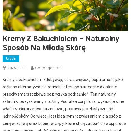
Kremy Z Bakuchiolem – Naturalny
Sposób Na Młodą Skórę
Uroda
Cottonganic.pl
2025-11-05
Kremy z bakuchiolem zdobywają coraz większą popularność jako
roślinna alternatywa dla retinolu, oferując skuteczne działanie
przeciwzmarszczkowe bez ryzyka podrażnień. Ten naturalny
składnik, pozyskiwany z rośliny Psoralea corylifolia, wykazuje silne
właściwości przeciwstarzeniowe, poprawiając elastyczność i
jędrność skóry. Co więcej, jest idealnym rozwiązaniem dla osób z
cerą wrażliwą oraz kobiet w ciąży, które chcą zadbać o swoją urodę
w bezpieczny sposób. W obliczu rosnącej świadomości na temat