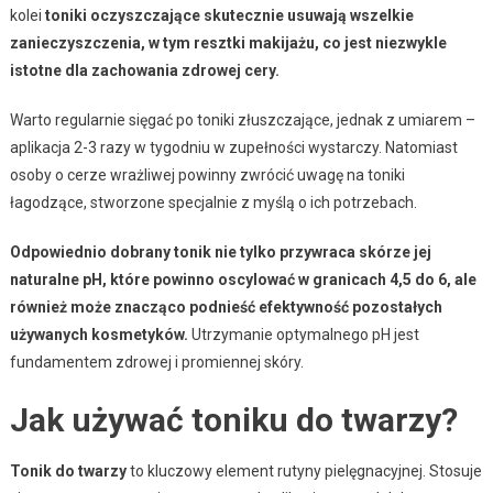
kolei
toniki oczyszczające skutecznie usuwają wszelkie
zanieczyszczenia, w tym resztki makijażu, co jest niezwykle
istotne dla zachowania zdrowej cery.
Warto regularnie sięgać po toniki złuszczające, jednak z umiarem –
aplikacja 2-3 razy w tygodniu w zupełności wystarczy. Natomiast
osoby o cerze wrażliwej powinny zwrócić uwagę na toniki
łagodzące, stworzone specjalnie z myślą o ich potrzebach.
Odpowiednio dobrany tonik nie tylko przywraca skórze jej
naturalne pH, które powinno oscylować w granicach 4,5 do 6, ale
również może znacząco podnieść efektywność pozostałych
używanych kosmetyków.
Utrzymanie optymalnego pH jest
fundamentem zdrowej i promiennej skóry.
Jak używać toniku do twarzy?
Tonik do twarzy
to kluczowy element rutyny pielęgnacyjnej. Stosuje