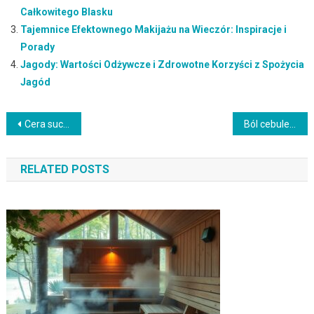
Całkowitego Blasku
Tajemnice Efektownego Makijażu na Wieczór: Inspiracje i
Porady
Jagody: Wartości Odżywcze i Zdrowotne Korzyści z Spożycia
Jagód
Nawigacja
Cera sucha trądzikowa – jak skutecznie ją pielęgnować?
Ból cebulek włosów – przyczyny, objawy i skuteczne leczenie
wpisu
RELATED POSTS