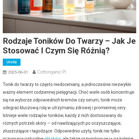
Rodzaje Toników Do Twarzy – Jak Je
Stosować I Czym Się Różnią?
Uroda
Cottonganic.pl
2025-06-01
Tonik do twarzy to często niedoceniany, a jednocześnie niezwykle
ważny element codziennej pielęgnacji. Choć wiele osób koncentruje
się na wyborze odpowiednich kremów czy serum, tonik może
odegrać kluczową rolę w utrzymaniu zdrowej i promiennej cery.
Istnieje wiele rodzajów toników, każdy z nich dostosowany do
różnych potrzeb skóry — od nawilżających po oczyszczające,
złuszczające i łagodzące. Odpowiednio użyty, tonik nie tylko
przywraca naturalne
pH skóry
, ale także przygotowuje ją na kolejne