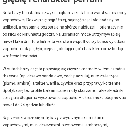
Nuta bazy to ostatnia i zwykle najbardziej stabilna warstwa piramidy
zapachowej. Rozwija się najpóźniej, najczęściej około godziny po
aplikacji, a następnie pozostaje na skórze najdłużej — orientacyjnie
od kilku do kilkunastu godzin. Na ubraniach może utrzymywać się
nawet kilka dni. To właśnie ta warstwa współtworzy końcowy odbiór
zapachu: dodaje głębi, ciepła i „otulającego” charakteru oraz buduje
wrażenie trwałości.
W nutach bazy często pojawiają się cięższe aromaty, w tym składniki
drzewne (np. drzewo sandałowe, cedr, paczula), nuty zwierzęce
(piżmo, ambra), a także wanilia, żywice oraz przyprawy korzenne.
Spotyka się też profile balsamiczne i nuty skórzane. Takie składniki
sprzyjają długiemu wyczuwaniu zapachu — okres może obejmować
nawet do 24 godzin lub dłużej.
Najczęściej wiąże się nutę bazy z wyraźnymi kierunkami
zapachowymi, m.in. drzewnymi, piżmowymi i ambrowymi,