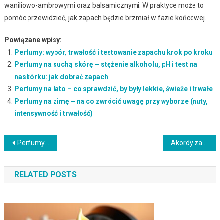
waniliowo-ambrowymi oraz balsamicznymi. W praktyce może to
pomóc przewidzieć, jak zapach będzie brzmiał w fazie końcowej.
Powiązane wpisy:
Perfumy: wybór, trwałość i testowanie zapachu krok po kroku
Perfumy na suchą skórę – stężenie alkoholu, pH i test na
naskórku: jak dobrać zapach
Perfumy na lato – co sprawdzić, by były lekkie, świeże i trwałe
Perfumy na zimę – na co zwrócić uwagę przy wyborze (nuty,
intensywność i trwałość)
Nawigacja
Perfumy a pH skóry – jak dopasować zapach do odczynu i typu cery
Akordy zapachowe: jak działa nuta głowy, serca i bazy oraz co sprawdzić w kompozycji perfum
wpisu
RELATED POSTS