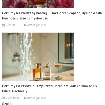
Perfumy Na Pierwszą Randkę – Jak Dobrać Zapach, By Podkreślić
Pewność Siebie I Zmysłowość
2026-06-19
cottonganic.pl
Perfumy Po Prysznicu Czy Przed Ubraniem: Jak Aplikować, By
Dłużej Pachniały
2026-06-02
cottonganic.pl
Szukaj