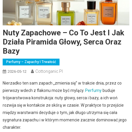
Nuty Zapachowe – Co To Jest I Jak
Działa Piramida Głowy, Serca Oraz
Bazy
Perfumy – Zapachy I Trwałość
Cottonganic.pl
2026-05-12
Nierzadko ten sam zapach „zmienia się” w trakcie dnia, przez co
pierwszy wdech z flakonu może być mylący.
Perfumy
buduje
trójwarstwowa konstrukcja: nuty głowy, serca i bazy, a ich woń
rozwija się w kontakcie ze skórą w czasie. W praktyce to przejście
między warstwami decyduje o tym, jak długo utrzyma się cała
sygnatura zapachu i w którym momencie zacznie dominować jego
charakter.