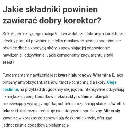
Jakie składniki powinien
zawierać dobry korektor?
Sekret perfekcyjnego makijażu tkwi w dobrze dobranym korektorze.
Idealny produkt powinien nie tylko maskować niedoskonałości, ale
również dbać o kondycję skóry, zapewniając jej odpowiednie
nawilżenie i odżywienie. Jakie komponenty zagwarantują taki
efekt?
Fundamentem nawilżenia jest
kwas hialuronowy
.
Witamina E
, jako
potężny antyoksydant, stanowi tarczę ochronną dla skóry.
Oleje
roślinne
, na przykład drogocenny olej jojoba, intensywnie odżywiają
i zmiękczają cerę. Dodatkowo,
ekstrakty roślinne
, takie jak
orzeźwiający wyciąg z ogórka, subtelnie rozjaśniają skórę, a
świetlik
lekarski
skutecznie redukuje nieestetyczne opuchlizny.
Minerały
zawarte w korektorze zapewniają doskonałe krycie, oferując
jednocześnie dodatkową pielęgnację.