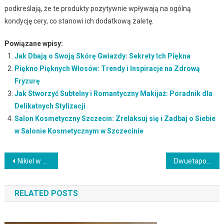
podkreślają, że te produkty pozytywnie wpływają na ogólną
kondycję cery, co stanowi ich dodatkową zaletę.
Powiązane wpisy:
Jak Dbają o Swoją Skórę Gwiazdy: Sekrety Ich Piękna
Piękno Pięknych Włosów: Trendy i Inspiracje na Zdrową
Fryzurę
Jak Stworzyć Subtelny i Romantyczny Makijaż: Poradnik dla
Delikatnych Stylizacji
Salon Kosmetyczny Szczecin: Zrelaksuj się i Zadbaj o Siebie
w Salonie Kosmetycznym w Szczecinie
Nawigacja
Nikiel w kosmetykach – co powinieneś wiedzieć o alergii?
Dwuetapowe hennowanie: Jak naturalnie pokryć siwe włosy?
wpisu
RELATED POSTS