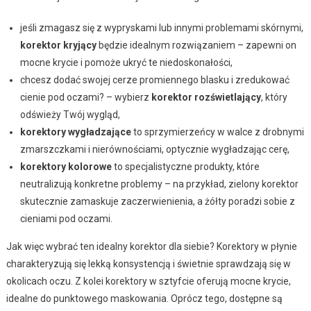
jeśli zmagasz się z wypryskami lub innymi problemami skórnymi,
korektor kryjący
będzie idealnym rozwiązaniem – zapewni on
mocne krycie i pomoże ukryć te niedoskonałości,
chcesz dodać swojej cerze promiennego blasku i zredukować
cienie pod oczami? – wybierz
korektor rozświetlający
, który
odświeży Twój wygląd,
korektory wygładzające
to sprzymierzeńcy w walce z drobnymi
zmarszczkami i nierównościami, optycznie wygładzając cerę,
korektory kolorowe
to specjalistyczne produkty, które
neutralizują konkretne problemy – na przykład, zielony korektor
skutecznie zamaskuje zaczerwienienia, a żółty poradzi sobie z
cieniami pod oczami.
Jak więc wybrać ten idealny korektor dla siebie? Korektory w płynie
charakteryzują się lekką konsystencją i świetnie sprawdzają się w
okolicach oczu. Z kolei korektory w sztyfcie oferują mocne krycie,
idealne do punktowego maskowania. Oprócz tego, dostępne są