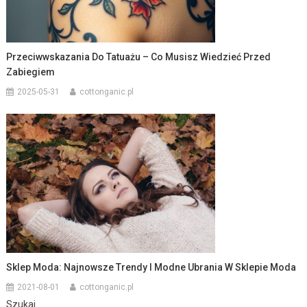
Przeciwwskazania Do Tatuażu – Co Musisz Wiedzieć Przed
Zabiegiem
2025-05-31
cottonganic.pl
Sklep Moda: Najnowsze Trendy I Modne Ubrania W Sklepie Moda
2021-08-01
cottonganic.pl
Szukaj