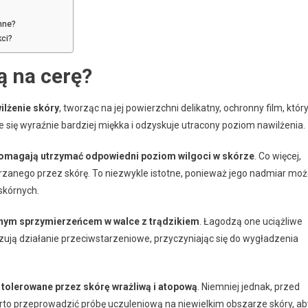
nne?
kci?
ą na cerę?
ilżenie skóry
, tworząc na jej powierzchni delikatny, ochronny film, któr
aje się wyraźnie bardziej miękka i odzyskuje utracony poziom nawilżenia.
 pomagają utrzymać odpowiedni poziom wilgoci w skórze
. Co więcej,
rzanego przez skórę. To niezwykle istotne, ponieważ jego nadmiar mo
skórnych.
nnym sprzymierzeńcem w walce z trądzikiem
. Łagodzą one uciążliwe
zują działanie przeciwstarzeniowe, przyczyniając się do wygładzenia
 tolerowane przez skórę wrażliwą i atopową
. Niemniej jednak, przed
to przeprowadzić próbę uczuleniową na niewielkim obszarze skóry, ab