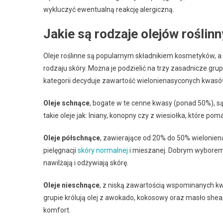
wykluczyć ewentualną reakcję alergiczną.
Jakie są rodzaje olejów rośl
Oleje roślinne są popularnym składnikiem kosmetyków, 
rodzaju skóry. Można je podzielić na trzy zasadnicze gru
kategorii decyduje zawartość wielonienasyconych kwas
Oleje schnące
, bogate w te cenne kwasy (ponad 50%), są
takie oleje jak: lniany, konopny czy z wiesiołka, które p
Oleje półschnące
, zawierające od 20% do 50% wielonie
pielęgnacji
skóry normalnej
i mieszanej. Dobrym wyborem b
nawilżają i odżywiają skórę.
Oleje nieschnące
, z niską zawartością wspominanych kwa
grupie królują olej z awokado, kokosowy oraz masło shea, 
komfort.