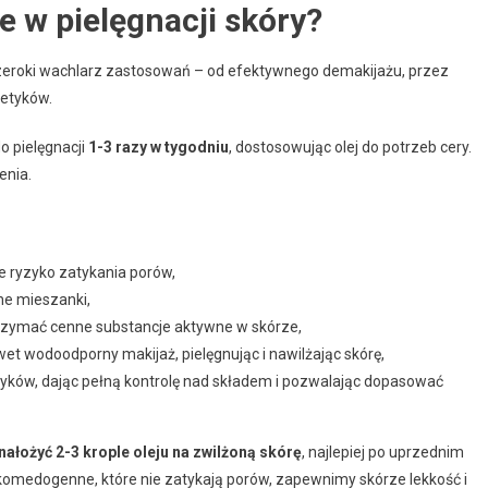
e w pielęgnacji skóry?
szeroki wachlarz zastosowań – od efektywnego demakijażu, przez
etyków.
o pielęgnacji
1-3 razy w tygodniu
, dostosowując olej do potrzeb cery.
enia.
e ryzyko zatykania porów,
ne mieszanki,
trzymać cenne substancje aktywne w skórze,
et wodoodporny makijaż, pielęgnując i nawilżając skórę,
yków, dając pełną kontrolę nad składem i pozwalając dopasować
ałożyć 2-3 krople oleju na zwilżoną skórę
, najlepiej po uprzednim
iekomedogenne, które nie zatykają porów, zapewnimy skórze lekkość i