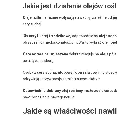
Jakie jest działanie olejów roś
Oleje roślinne różnie wpływają na skórę, zależnie od jej
cery suchej.
Dla
cery tłustej i trądzikowej
odpowiednie są
oleje sch
błyszczeniu i niedoskonałościom. Warto wybrać
olej joj
Cera normalna i mieszana
dobrze reaguje na
oleje pół
uelastycznia skórę.
Osoby z
cerą suchą, atopową i dojrzałą
powinny stoso
odżywiają i przywracają komfort suchej skórze.
Odpowiednio dobrany olej roślinny może zdziałać cuda
nawilżona i lepiej się regeneruje.
Jakie są właściwości nawi