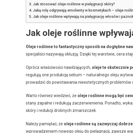
Jak stosować oleje roślinne w pielęgnacji skóry?
Jaką rolę odgrywają emolienty w kosmetykach – oleje rośli
Jak oleje roślinne wpływają na pielęgnację włosów i pazno
Jak oleje roślinne wpływaj
Oleje roślinne to fantastyczny sposób na dogłębne naw
specjaliści nazywają okluzją. Dzięki tej warstwie, cera st
Oprócz właściwości nawilżających,
oleje te skutecznie
regulują one produkcję sebum – naturalnego oleju wytwa
prowadzić do powstawania nieestetycznych problemów 
Warto również wiedzieć, że
oleje roślinne mogą być ce
stany zapalne i redukują zaczerwienienia. Ponadto, wyka
skóry i redukcji drobnych zmarszczek.
Należy pamiętać, że
oleje roślinne są zazwyczaj dobrze
wprowadzeniem nowego oleju do pielęgnacji, zawsze war