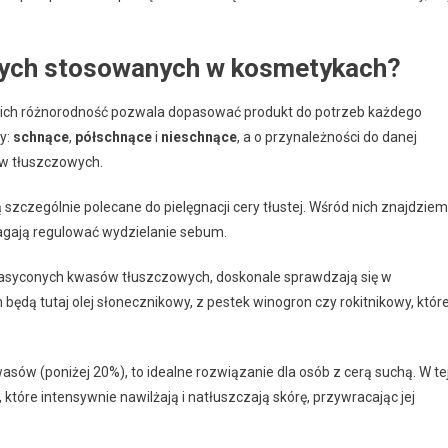
innych stosowanych w kosmetykach?
a ich różnorodność pozwala dopasować produkt do potrzeb każdego
py:
schnące
,
półschnące
i
nieschnące
, a o przynależności do danej
ów tłuszczowych.
 szczególnie polecane do pielęgnacji cery tłustej. Wśród nich znajdzie
omagają regulować wydzielanie sebum.
nasyconych kwasów tłuszczowych, doskonale sprawdzają się w
ędą tutaj olej słonecznikowy, z pestek winogron czy rokitnikowy, któr
sów (poniżej 20%), to idealne rozwiązanie dla osób z cerą suchą. W te
które intensywnie nawilżają i natłuszczają skórę, przywracając jej