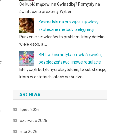
Co kupić mężowi na Gwiazdkę? Pomysły na
świąteczne prezenty Wybór …
Kosmetyki na puszące się włosy –
skuteczne metody pielęgnacji
Puszenie się włosów to problem, który dotyka
wiele osób, a …
BHT w kosmetykach: właściwości,
my
bezpieczeństwo i nowe regulacje
BHT, czyli butylohydroksytoluen, to substancja,
która w ostatnich latach wzbudza …
e
ARCHIWA
lipiec 2026
j
czerwiec 2026
maj 2026