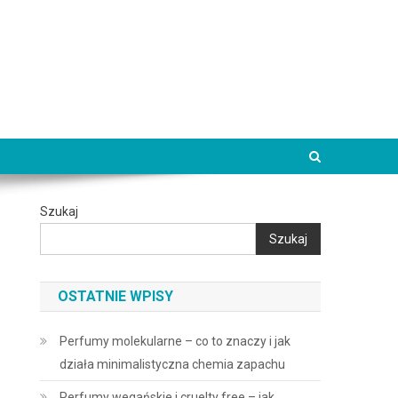
Szukaj
Szukaj
OSTATNIE WPISY
Perfumy molekularne – co to znaczy i jak
działa minimalistyczna chemia zapachu
Perfumy wegańskie i cruelty free – jak