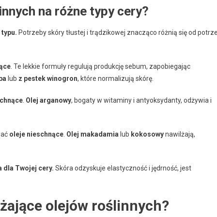
linnych na różne typy cery?
 typu.
Potrzeby skóry tłustej i trądzikowej znacząco różnią się od potrz
nące
. Te lekkie formuły regulują produkcję sebum, zapobiegając
oba
lub
z pestek winogron
, które normalizują skórę.
schnące
.
Olej arganowy
, bogaty w witaminy i antyoksydanty, odżywia i
wać
oleje nieschnące
.
Olej makadamia
lub
kokosowy
nawilżają,
 dla Twojej cery.
Skóra odzyskuje elastyczność i jędrność, jest
lżające olejów roślinnych?