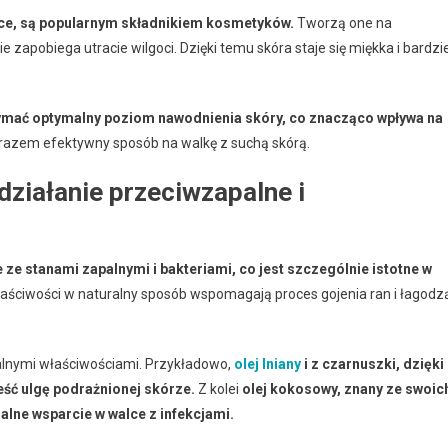
jące, są popularnym składnikiem kosmetyków.
Tworzą one na
e zapobiega utracie wilgoci. Dzięki temu skóra staje się miękka i bardzie
ymać optymalny poziom nawodnienia skóry, co znacząco wpływa na
arazem efektywny sposób na walkę z suchą skórą.
 działanie przeciwzapalne i
ze stanami zapalnymi i bakteriami, co jest szczególnie istotne w
łaściwości w naturalny sposób wspomagają proces gojenia ran i łagodz
ikalnymi właściwościami. Przykładowo,
olej lniany
i z czarnuszki, dzięki
ść ulgę podrażnionej skórze.
Z kolei
olej kokosowy, znany ze swoic
alne wsparcie w walce z infekcjami.