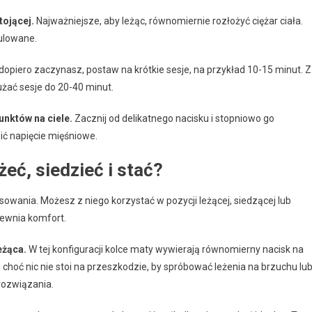
tojącej.
Najważniejsze, aby leżąc, równomiernie rozłożyć ciężar ciała.
ulowane.
dopiero zaczynasz, postaw na krótkie sesje, na przykład 10-15 minut. Z
żać sesje do 20-40 minut.
unktów na ciele.
Zacznij od delikatnego nacisku i stopniowo go
ić napięcie mięśniowe.
żeć, siedzieć i stać?
wania. Możesz z niego korzystać w pozycji leżącej, siedzącej lub
apewnia komfort.
eżąca.
W tej konfiguracji kolce maty wywierają równomierny nacisk na
h, choć nic nie stoi na przeszkodzie, by spróbować leżenia na brzuchu lu
rozwiązania.