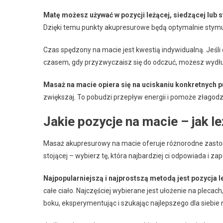
Matę możesz używać w pozycji leżącej, siedzącej lub s
Dzięki temu punkty akupresurowe będą optymalnie stym
Czas spędzony na macie jest kwestią indywidualną. Jeśli 
czasem, gdy przyzwyczaisz się do odczuć, możesz wydłu
Masaż na macie opiera się na uciskaniu konkretnych p
zwiększaj. To pobudzi przepływ energii i pomoże złagodz
Jakie pozycje na macie – jak le
Masaż akupresurowy na macie oferuje różnorodne zastoso
stojącej – wybierz tę, która najbardziej ci odpowiada i z
Najpopularniejszą i najprostszą metodą jest pozycja l
całe ciało. Najczęściej wybierane jest ułożenie na plecac
boku, eksperymentując i szukając najlepszego dla siebie 