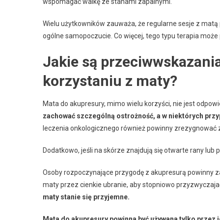
wspomagać walkę ze stanami zapalnymi.
Wielu użytkowników zauważa, że regularne sesje z matą 
ogólne samopoczucie. Co więcej, tego typu terapia może
Jakie są przeciwwskazania 
korzystaniu z maty?
Mata do akupresury, mimo wielu korzyści, nie jest odpow
zachować szczególną ostrożność, a w niektórych przy
leczenia onkologicznego również powinny zrezygnować z 
Dodatkowo, jeśli na skórze znajdują się otwarte rany lub
Osoby rozpoczynające przygodę z akupresurą powinny za
maty przez cienkie ubranie, aby stopniowo przyzwyczajać
maty stanie się przyjemne.
Mata do akupresury powinna być używana tylko przez 