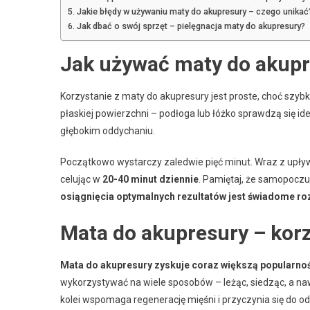
Jakie błędy w używaniu maty do akupresury – czego unikać
Jak dbać o swój sprzęt – pielęgnacja maty do akupresury?
Jak używać maty do akup
Korzystanie z maty do akupresury jest proste, choć szybki
płaskiej powierzchni – podłoga lub łóżko sprawdzą się ide
głębokim oddychaniu.
Początkowo wystarczy zaledwie pięć minut. Wraz z upł
celując w
20-40 minut dziennie
. Pamiętaj, że samopoczu
osiągnięcia optymalnych rezultatów jest świadome roz
Mata do akupresury – korz
Mata do akupresury zyskuje coraz większą popularno
wykorzystywać na wiele sposobów – leżąc, siedząc, a nawe
kolei wspomaga regenerację mięśni i przyczynia się do o