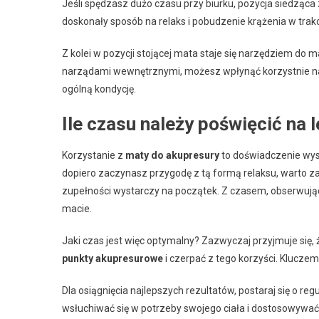
Jeśli spędzasz dużo czasu przy biurku, pozycja siedząc
doskonały sposób na relaks i pobudzenie krążenia w trak
Z kolei w pozycji stojącej mata staje się narzędziem do 
narządami wewnętrznymi, możesz wpłynąć korzystnie na
ogólną kondycję.
Ile czasu należy poświęcić na 
Korzystanie z
maty do akupresury
to doświadczenie wysoc
dopiero zaczynasz przygodę z tą formą relaksu, warto za
zupełności wystarczy na początek. Z czasem, obserwuj
macie.
Jaki czas jest więc optymalny? Zazwyczaj przyjmuje się,
punkty akupresurowe
i czerpać z tego korzyści. Kluczem
Dla osiągnięcia najlepszych rezultatów, postaraj się o re
wsłuchiwać się w potrzeby swojego ciała i dostosowywać 