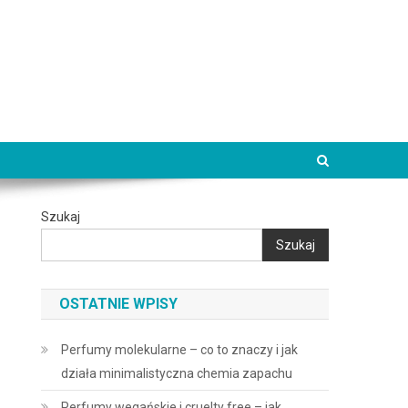
Szukaj
Szukaj
OSTATNIE WPISY
Perfumy molekularne – co to znaczy i jak
działa minimalistyczna chemia zapachu
Perfumy wegańskie i cruelty free – jak