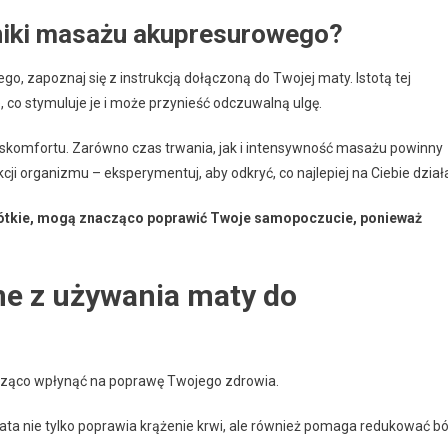
niki masażu akupresurowego?
, zapoznaj się z instrukcją dołączoną do Twojej maty. Istotą tej
e, co stymuluje je i może przynieść odczuwalną ulgę.
dyskomfortu. Zarówno czas trwania, jak i intensywność masażu powinny
i organizmu – eksperymentuj, aby odkryć, co najlepiej na Ciebie dział
rótkie, mogą znacząco poprawić Twoje samopoczucie, ponieważ
ne z używania maty do
ąco wpłynąć na poprawę Twojego zdrowia.
ata nie tylko poprawia krążenie krwi, ale również pomaga redukować ból