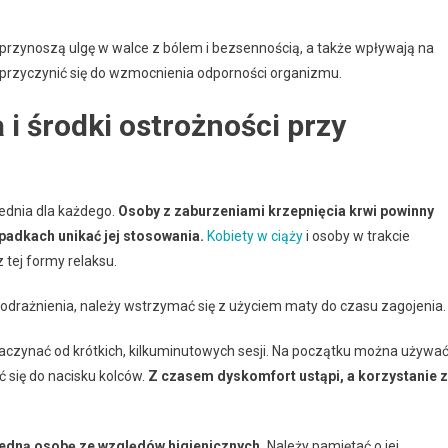
przynoszą ulgę w walce z bólem i bezsennością, a także wpływają na
 przyczynić się do wzmocnienia odporności organizmu.
i środki ostrożności przy
iednia dla każdego.
Osoby z zaburzeniami krzepnięcia krwi powinny
padkach unikać jej stosowania.
Kobiety w ciąży
i osoby w trakcie
tej formy relaksu.
 podrażnienia, należy wstrzymać się z użyciem maty do czasu zagojenia.
czynać od krótkich, kilkuminutowych sesji. Na początku można używa
 się do nacisku kolców.
Z czasem dyskomfort ustąpi, a korzystanie z
jedną osobę ze względów higienicznych.
Należy pamiętać o jej