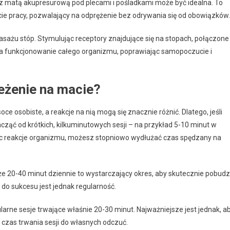
a z matą akupresurową pod plecami i pośladkami może być idealna. To
cie pracy, pozwalający na odprężenie bez odrywania się od obowiązków.
masażu stóp. Stymulując receptory znajdujące się na stopach, połączone
 funkcjonowanie całego organizmu, poprawiając samopoczucie i
leżenie na macie?
e osobiste, a reakcje na nią mogą się znacznie różnić. Dlatego, jeśli
cząć od krótkich, kilkuminutowych sesji – na przykład 5-10 minut w
ąc reakcje organizmu, możesz stopniowo wydłużać czas spędzany na
 że 20-40 minut dziennie to wystarczający okres, aby skutecznie pobudz
 do sukcesu jest jednak regularność.
gularne sesje trwające właśnie 20-30 minut. Najważniejsze jest jednak, a
czas trwania sesji do własnych odczuć.