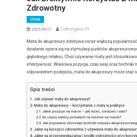
Zdrowotny
Uroda
Cottonganic.pl
2025-09-27
Mata do akupresury zdobywa coraz większą popularność 
działanie opiera się na stymulacji punktów akupresurowy
głębokiego relaksu. Choć używanie maty jest stosunkowo p
efektywność. Właściwa pozycja, czas sesji oraz techniki
odpowiednim podejściu, mata do akupresury może stać s
Spis treści
Jak używać maty do akupresury?
Mata do akupresury – korzystanie z maty w praktyce
Jakie pozycje na macie – jak leżeć, siedzieć i stać?
Ile czasu należy poświęcić na leżenie na macie?
Jak poprawnie stosować techniki masażu akupresurowe
Jakie są korzyści zdrowotne z używania maty do akupresur
Jakie są przeciwwskazania i środki ostrożności przy korzys