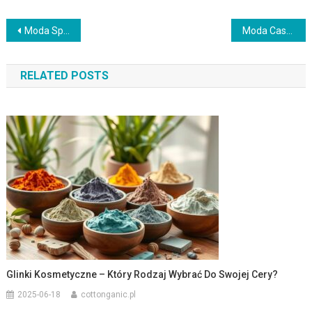
Nawigacja
Moda Sportowa: Funkcjonalność i Styl w Jeden
Moda Casual: Wygodne i Stylowe Stroje na Co Dzień
wpisu
RELATED POSTS
Glinki Kosmetyczne – Który Rodzaj Wybrać Do Swojej Cery?
2025-06-18
cottonganic.pl