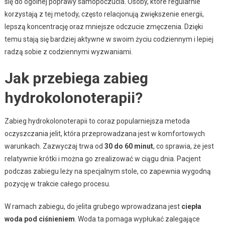
się do ogólnej poprawy samopoczucia. Osoby, które regularnie
korzystają z tej metody, często relacjonują zwiększenie energii,
lepszą koncentrację oraz mniejsze odczucie zmęczenia. Dzięki
temu stają się bardziej aktywne w swoim życiu codziennym i lepiej
radzą sobie z codziennymi wyzwaniami.
Jak przebiega zabieg
hydrokolonoterapii?
Zabieg hydrokolonoterapii to coraz popularniejsza metoda
oczyszczania jelit, która przeprowadzana jest w komfortowych
warunkach. Zazwyczaj trwa od
30 do 60 minut
, co sprawia, że jest
relatywnie krótki i można go zrealizować w ciągu dnia. Pacjent
podczas zabiegu leży na specjalnym stole, co zapewnia wygodną
pozycję w trakcie całego procesu.
W ramach zabiegu, do jelita grubego wprowadzana jest
ciepła
woda pod ciśnieniem
. Woda ta pomaga wypłukać zalegające