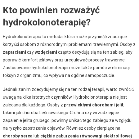
Kto powinien rozważyć
hydrokolonoterapię?
Hydrokolonoterapia to metoda, która może przynieść znaczące
korzyści osobom z różnorodnymi problemami trawiennymi. Osoby z
zaparciami
czy
wzdęciami
często decydują się na ten zabieg, aby
poprawić komfort jelitowy oraz uregulować procesy trawienne.
Zastosowanie hydrokolonoterapii może także pomóc w eliminacji
toksyn z organizmu, co wpływa na ogólne samopoczucie.
Jednak zanim zdecydujemy się na ten rodzaj terapii, warto zwrócić
uwagę na kilka istotnych czynników. Hydrokolonoterapia nie jest
zalecana dla każdego. Osoby z
przewlekłymi chorobami jelit
,
takimi jak choroba Leśniowskiego-Crohna czy wrzodziejące
zapalenie jelita grubego, powinny unikać tego zabiegu ze względu
na ryzyko zaostrzenia objawów. Również osoby cierpiące na
choroby serca
lub
ciężkie zaburzenia równowagi elektrolitowej