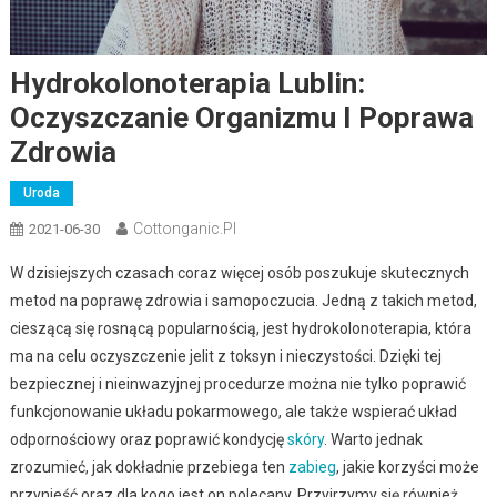
Hydrokolonoterapia Lublin:
Oczyszczanie Organizmu I Poprawa
Zdrowia
Uroda
Cottonganic.pl
2021-06-30
W dzisiejszych czasach coraz więcej osób poszukuje skutecznych
metod na poprawę zdrowia i samopoczucia. Jedną z takich metod,
cieszącą się rosnącą popularnością, jest hydrokolonoterapia, która
ma na celu oczyszczenie jelit z toksyn i nieczystości. Dzięki tej
bezpiecznej i nieinwazyjnej procedurze można nie tylko poprawić
funkcjonowanie układu pokarmowego, ale także wspierać układ
odpornościowy oraz poprawić kondycję
skóry
. Warto jednak
zrozumieć, jak dokładnie przebiega ten
zabieg
, jakie korzyści może
przynieść oraz dla kogo jest on polecany. Przyjrzymy się również