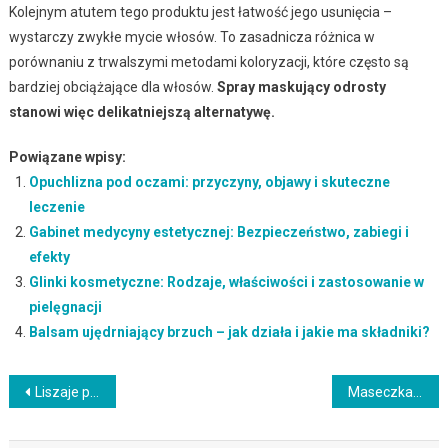
Kolejnym atutem tego produktu jest łatwość jego usunięcia –
wystarczy zwykłe mycie włosów. To zasadnicza różnica w
porównaniu z trwalszymi metodami koloryzacji, które często są
bardziej obciążające dla włosów.
Spray maskujący odrosty
stanowi więc delikatniejszą alternatywę.
Powiązane wpisy:
Opuchlizna pod oczami: przyczyny, objawy i skuteczne
leczenie
Gabinet medycyny estetycznej: Bezpieczeństwo, zabiegi i
efekty
Glinki kosmetyczne: Rodzaje, właściwości i zastosowanie w
pielęgnacji
Balsam ujędrniający brzuch – jak działa i jakie ma składniki?
Nawigacja
Liszaje pod oczami – jak je rozpoznać i leczyć?
Maseczka z drożdży – właściwości, efekty i przepisy na pielęgnację skóry
wpisu