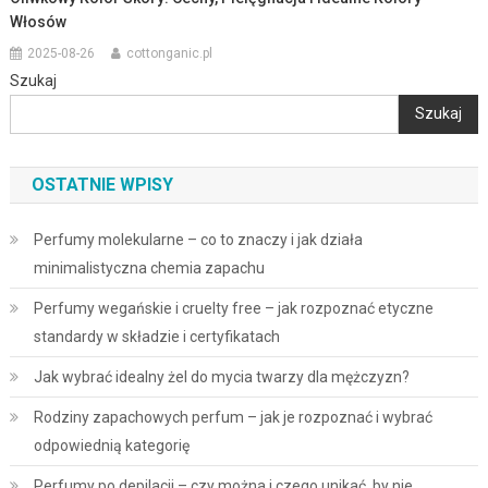
Włosów
2025-08-26
cottonganic.pl
Szukaj
Szukaj
OSTATNIE WPISY
Perfumy molekularne – co to znaczy i jak działa
minimalistyczna chemia zapachu
Perfumy wegańskie i cruelty free – jak rozpoznać etyczne
standardy w składzie i certyfikatach
Jak wybrać idealny żel do mycia twarzy dla mężczyzn?
Rodziny zapachowych perfum – jak je rozpoznać i wybrać
odpowiednią kategorię
Perfumy po depilacji – czy można i czego unikać, by nie