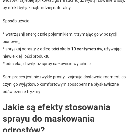
włosów. Najlepiej aplikować go na suche, już wystylizowane włosy,
by efekt był jak najbardziej naturalny.
Sposób użycia:
* wstrząśnij energicznie pojemnikiem, trzymając go w pozycji
pionowej,
* spryskaj odrosty z odległości około
10 centymetrów
, używając
niewielkiej ilości produktu,
* odczekaj chwilę, aż spray całkowicie wyschnie.
Sam proces jest niezwykle prosty i zajmuje dosłownie moment, co
czyni go wyjątkowo komfortowym sposobem na błyskawiczne
odświeżenie fryzury.
Jakie są efekty stosowania
sprayu do maskowania
odrostów?