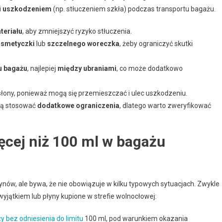
i
uszkodzeniem
(np. stłuczeniem szkła) podczas transportu bagażu.
teriału
, aby zmniejszyć ryzyko stłuczenia.
smetyczki
lub
szczelnego woreczka
, żeby ograniczyć skutki
u bagażu
, najlepiej
między ubraniami
, co może dodatkowo
słony, ponieważ mogą się przemieszczać i ulec uszkodzeniu.
ogą stosować
dodatkowe ograniczenia
, dlatego warto zweryfikować
ęcej niż 100 ml w bagażu
nów, ale bywa, że nie obowiązuje w kilku typowych sytuacjach. Zwykle
 wyjątkiem lub płyny kupione w strefie wolnocłowej:
y bez odniesienia do limitu
100 ml, pod warunkiem okazania