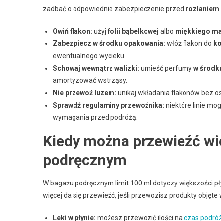
zadbać o odpowiednie zabezpieczenie przed
rozlaniem
Owiń flakon:
użyj
folii bąbelkowej
albo
miękkiego ma
Zabezpiecz w środku opakowania:
włóż flakon do
ko
ewentualnego wycieku.
Schowaj wewnątrz walizki:
umieść perfumy
w środk
amortyzować wstrząsy.
Nie przewoź luzem:
unikaj wkładania flakonów bez o
Sprawdź regulaminy przewoźnika:
niektóre linie m
wymagania przed podróżą.
Kiedy można przewieźć wi
podręcznym
W bagażu podręcznym limit 100 ml dotyczy większości pły
więcej da się przewieźć, jeśli przewozisz produkty objęte
Leki w płynie:
możesz przewozić ilości na
czas podróż