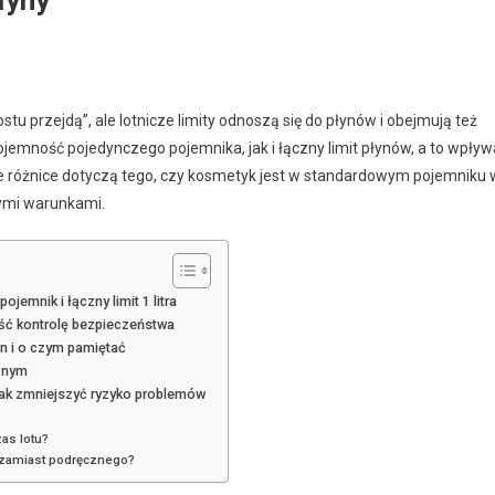
łyny
u przejdą”, ale lotnicze limity odnoszą się do płynów i obejmują też
jemność pojedynczego pojemnika, jak i łączny limit płynów, a to wpływ
ze różnice dotyczą tego, czy kosmetyk jest w standardowym pojemniku 
nymi warunkami.
emnik i łączny limit 1 litra
ść kontrolę bezpieczeństwa
n i o czym pamiętać
znym
 jak zmniejszyć ryzyko problemów
zas lotu?
 zamiast podręcznego?