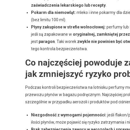
zaświadczenia lekarskiego lub recepty
.
Pokarm dla niemowląt:
mleko i inne pokarmy dla dzi
(bez limitu 100 ml).
Płyny zakupione w strefie wolnocłowej:
perfumy lub 
jeśli są zapakowane w
oryginalnej, zamkniętej prze
jest
paragon
. Taki worek
zwykle nie powinien być ot
tego kontrola bezpieczeństwa.
Co najczęściej powoduje z
jak zmniejszyć ryzyko pr
Podczas kontroli bezpieczeństwa na lotnisku perfumy m
przewozu płynów w bagażu podręcznym. Najczęściej pr
szczególnie w przypadku aerozoli i produktów pod ciśnie
Niezgodność z wymogami pojemności:
jeśli flakon
ilości płynów, może pojawić się ryzyko zatrzymania i 
Brak zabezpieczenia zaworu w aerozolach i spraya