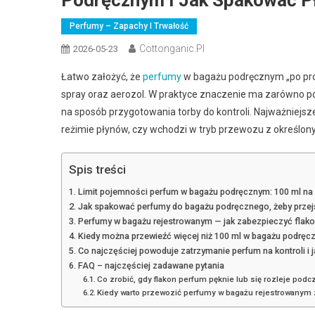
Podręcznym I Jak Spakować P
Perfumy – Zapachy I Trwałość
Cottonganic.pl
2026-05-23
Łatwo założyć, że
perfumy
w bagażu podręcznym „po prost
spray oraz aerozol. W praktyce znaczenie ma zarówno po
na sposób przygotowania torby do kontroli. Najważniejs
reżimie płynów, czy wchodzi w tryb przewozu z określo
Spis treści
Limit pojemności perfum w bagażu podręcznym: 100 ml na poj
Jak spakować perfumy do bagażu podręcznego, żeby przej
Perfumy w bagażu rejestrowanym — jak zabezpieczyć flako
Kiedy można przewieźć więcej niż 100 ml w bagażu podręc
Co najczęściej powoduje zatrzymanie perfum na kontroli i
FAQ – najczęściej zadawane pytania
Co zrobić, gdy flakon perfum pęknie lub się rozleje podc
Kiedy warto przewozić perfumy w bagażu rejestrowanym