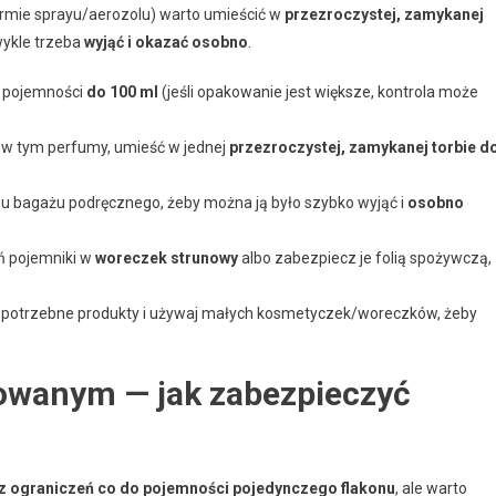
ormie sprayu/aerozolu) warto umieścić w
przezroczystej, zamykanej
wykle trzeba
wyjąć i okazać osobno
.
o pojemności
do 100 ml
(jeśli opakowanie jest większe, kontrola może
 w tym perfumy, umieść w jednej
przezroczystej, zamykanej torbie d
hu bagażu podręcznego, żeby można ją było szybko wyjąć i
osobno
 pojemniki w
woreczek strunowy
albo zabezpiecz je folią spożywczą,
o potrzebne produkty i używaj małych kosmetyczek/woreczków, żeby
owanym — jak zabezpieczyć
z ograniczeń co do pojemności pojedynczego flakonu
, ale warto