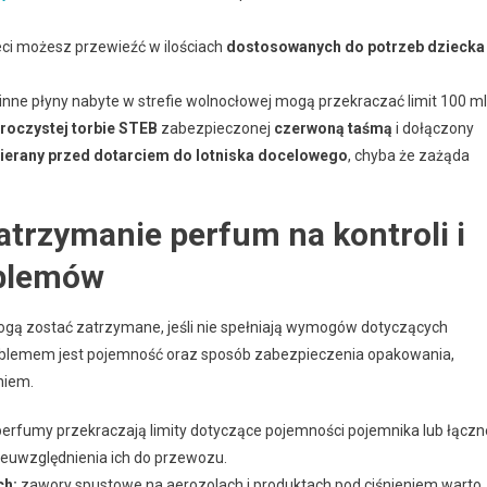
eci możesz przewieźć w ilościach
dostosowanych do potrzeb dziecka
inne płyny nabyte w strefie wolnocłowej mogą przekraczać limit 100 ml
zroczystej torbie STEB
zabezpieczonej
czerwoną taśmą
i dołączony
wierany przed dotarciem do lotniska docelowego
, chyba że zażąda
atrzymanie perfum na kontroli i
oblemów
ogą zostać zatrzymane, jeśli nie spełniają wymogów dotyczących
oblemem jest pojemność oraz sposób zabezpieczenia opakowania,
niem.
/perfumy przekraczają limity dotyczące pojemności pojemnika lub łączn
nieuwzględnienia ich do przewozu.
ch:
zawory spustowe na aerozolach i produktach pod ciśnieniem warto