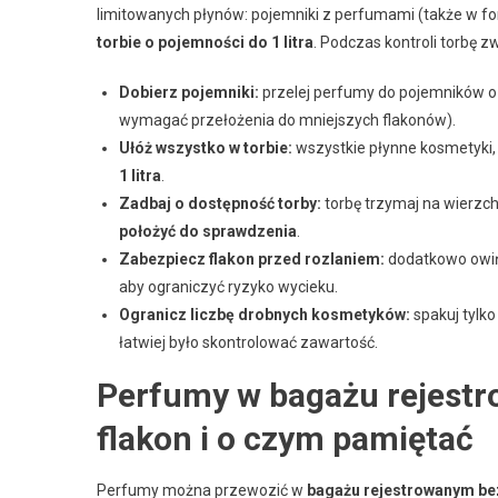
limitowanych płynów: pojemniki z perfumami (także w f
torbie o pojemności do 1 litra
. Podczas kontroli torbę z
Dobierz pojemniki:
przelej perfumy do pojemników 
wymagać przełożenia do mniejszych flakonów).
Ułóż wszystko w torbie:
wszystkie płynne kosmetyki,
1 litra
.
Zadbaj o dostępność torby:
torbę trzymaj na wierzc
położyć do sprawdzenia
.
Zabezpiecz flakon przed rozlaniem:
dodatkowo owiń
aby ograniczyć ryzyko wycieku.
Ogranicz liczbę drobnych kosmetyków:
spakuj tylk
łatwiej było skontrolować zawartość.
Perfumy w bagażu rejestr
flakon i o czym pamiętać
Perfumy można przewozić w
bagażu rejestrowanym be