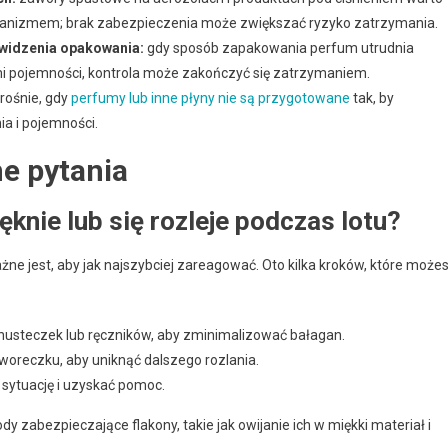
anizmem; brak zabezpieczenia może zwiększać ryzyko zatrzymania.
 widzenia opakowania:
gdy sposób zapakowania perfum utrudnia
 pojemności, kontrola może zakończyć się zatrzymaniem.
rośnie, gdy
perfumy lub inne płyny nie są przygotowane
tak, by
 i pojemności.
e pytania
ęknie lub się rozleje podczas lotu?
ważne jest, aby jak najszybciej zareagować. Oto kilka kroków, które może
husteczek lub ręczników, aby zminimalizować bałagan.
woreczku, aby uniknąć dalszego rozlania.
 sytuację i uzyskać pomoc.
y zabezpieczające flakony, takie jak owijanie ich w miękki materiał i