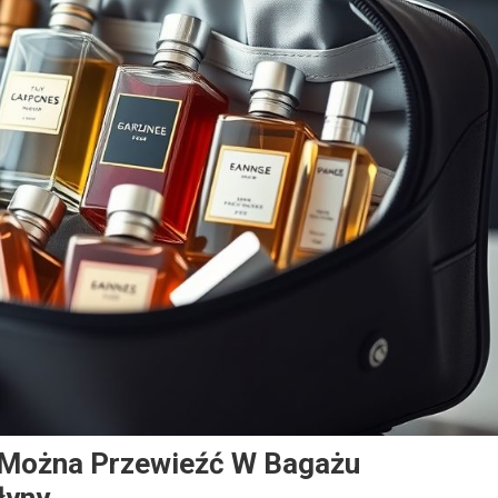
l Można Przewieźć W Bagażu