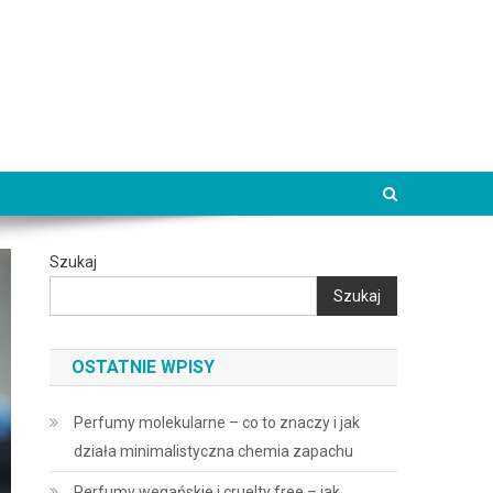
Szukaj
Szukaj
OSTATNIE WPISY
Perfumy molekularne – co to znaczy i jak
działa minimalistyczna chemia zapachu
Perfumy wegańskie i cruelty free – jak