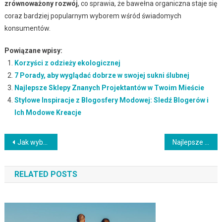
zrównoważony rozwój
, co sprawia, że bawełna organiczna staje się
coraz bardziej popularnym wyborem wśród świadomych
konsumentów.
Powiązane wpisy:
Korzyści z odzieży ekologicznej
7 Porady, aby wyglądać dobrze w swojej sukni ślubnej
Najlepsze Sklepy Znanych Projektantów w Twoim Mieście
Stylowe Inspiracje z Blogosfery Modowej: Sledź Blogerów i
Ich Modowe Kreacje
Nawigacja
Jak wybrać koszulki ekologiczne
Najlepsze ubrania z bawełny organicznej
wpisu
RELATED POSTS