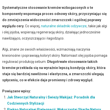
Systematyczne stosowanie kremów wzbogaconych o te
komponenty wspomaga proces odnowy skóry, przyczyniając się
do zmniejszenia widoczności zmarszczek i ogólnej poprawy
wyglądu cery.
Co więcej,
naturalne składniki odżywcze
, takie jak algi
i olej jojoba, wspierają regenerację skóry, działając jednocześnie
nawilżająco, oczyszczająco i łagodząco.
Algi, znane ze swoich właściwości, wzmacniają naczynia
krwionośne i poprawiają koloryt skóry. Natomiast olej jojoba pomaga
regulować produkcję sebum.
Długotrwałe stosowanie takich
kremów przekłada się na wyraźnie lepszą kondycję skóry, która
staje się bardziej nawilżona i elastyczna, a zmarszczki ulegają
spłyceniu, co w efekcie daje promienny i zdrowy wygląd.
Powiązane wpisy:
Jak Stworzyć Naturalny i Świeży Makijaż: Poradnik dla
Codziennych Stylizacji
Piękno Naturalnej Pielęgnacji: Wykorzystaj Skarby Natury