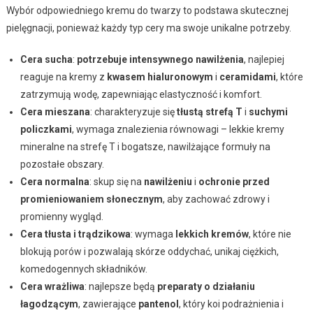
Wybór odpowiedniego kremu do twarzy to podstawa skutecznej
pielęgnacji, ponieważ każdy typ cery ma swoje unikalne potrzeby.
Cera sucha
:
potrzebuje intensywnego nawilżenia
, najlepiej
reaguje na kremy z
kwasem hialuronowym
i
ceramidami
, które
zatrzymują wodę, zapewniając elastyczność i komfort.
Cera mieszana
: charakteryzuje się
tłustą strefą T
i
suchymi
policzkami
, wymaga znalezienia równowagi – lekkie kremy
mineralne na strefę T i bogatsze, nawilżające formuły na
pozostałe obszary.
Cera normalna
: skup się na
nawilżeniu
i
ochronie przed
promieniowaniem słonecznym
, aby zachować zdrowy i
promienny wygląd.
Cera tłusta i trądzikowa
: wymaga
lekkich kremów
, które nie
blokują porów i pozwalają skórze oddychać, unikaj ciężkich,
komedogennych składników.
Cera wrażliwa
: najlepsze będą
preparaty o działaniu
łagodzącym
, zawierające
pantenol
, który koi podrażnienia i