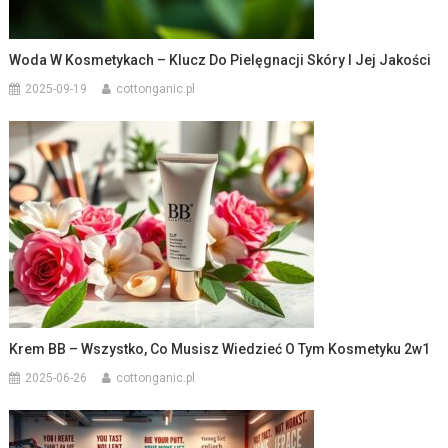
Woda W Kosmetykach – Klucz Do Pielęgnacji Skóry I Jej Jakości
2025-09-19
cottonganic.pl
Krem BB – Wszystko, Co Musisz Wiedzieć O Tym Kosmetyku 2w1
2025-06-26
cottonganic.pl