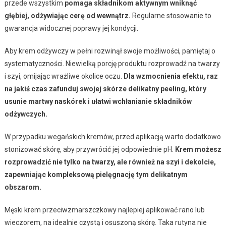
przede wszystkim
pomaga składnikom aktywnym wniknąć
głębiej, odżywiając cerę od wewnątrz.
Regularne stosowanie to
gwarancja widocznej poprawy jej kondycji.
Aby krem odżywczy w pełni rozwinął swoje możliwości, pamiętaj o
systematyczności. Niewielką porcję produktu rozprowadź na twarzy
i szyi, omijając wrażliwe okolice oczu.
Dla wzmocnienia efektu, raz
na jakiś czas zafunduj swojej skórze delikatny peeling, który
usunie martwy naskórek i ułatwi wchłanianie składników
odżywczych.
W przypadku wegańskich kremów, przed aplikacją warto dodatkowo
stonizować skórę, aby przywrócić jej odpowiednie pH.
Krem możesz
rozprowadzić nie tylko na twarzy, ale również na szyi i dekolcie,
zapewniając kompleksową pielęgnację tym delikatnym
obszarom.
Męski krem przeciwzmarszczkowy najlepiej aplikować rano lub
wieczorem, na idealnie czystą i osuszoną skórę. Taka rutyna nie