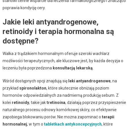
stanowi cenne wsparcie dla leczenia farmakologicznego i znacząco
poprawia kondycję cery.
Jakie leki antyandrogenowe,
retinoidy i terapia hormonalna są
dostępne?
Walka z trądzikiem hormonalnym oferuje szeroki wachlarz
możliwości terapeutycznych, ale kluczowe jest, by każda decyzja o
leczeniu była poprzedzona
konsultacją lekarską
.
Wśród dostępnych opcji znajdują się
leki antyandrogenowe
, na
przykład
spironolakton
, które skutecznie obniżają poziom
hormonów odpowiedzialnych za nadmierną produkcję sebum. Z
kolei
retinoidy
, takie jak
tretinoina
, działają poprzez przyspieszenie
naturalnego procesu odnowy komórkowej skóry, co efektywnie
zapobiega blokowaniu porów. Nie można zapominać o
terapii
hormonalnej
, w tym o
tabletkach antykoncepcyjnych
, które