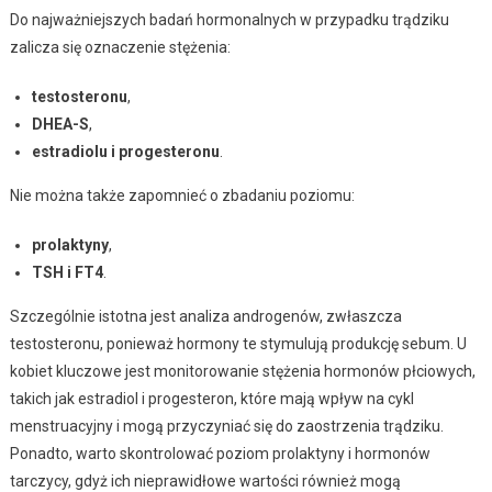
Do najważniejszych badań hormonalnych w przypadku trądziku
zalicza się oznaczenie stężenia:
testosteronu
,
DHEA-S
,
estradiolu i progesteronu
.
Nie można także zapomnieć o zbadaniu poziomu:
prolaktyny
,
TSH i FT4
.
Szczególnie istotna jest analiza androgenów, zwłaszcza
testosteronu, ponieważ hormony te stymulują produkcję sebum. U
kobiet kluczowe jest monitorowanie stężenia hormonów płciowych,
takich jak estradiol i progesteron, które mają wpływ na cykl
menstruacyjny i mogą przyczyniać się do zaostrzenia trądziku.
Ponadto, warto skontrolować poziom prolaktyny i hormonów
tarczycy, gdyż ich nieprawidłowe wartości również mogą