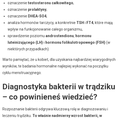
oznaczenie
testosteronu całkowitego
,
oznaczenie
prolaktyny
,
oznaczenie
DHEA-SO4
,
analiza hormonów tarczycy, a konkretnie
TSH
i
FT4
, które mają
wpływ na funkcjonowanie całego organizmu,
sprawdzenie poziomu
androstendionu
,
hormonu
luteinizującego (LH)
i
hormonu folikulotropowego (FSH)
(w
niektórych przypadkach).
Warto pamiętać, że u kobiet, dla uzyskania najbardziej wiarygodnych
wyników, te badania hormonalne najlepiej wykonać na początku
cyklu menstruacyjnego.
Diagnostyka bakterii w trądziku
– co powinieneś wiedzieć?
Rozpoznanie bakterii odgrywa kluczową rolę w diagnozowaniu i
leczeniu trądziku.
To właśnie nadmierny wzrost bakterii, w