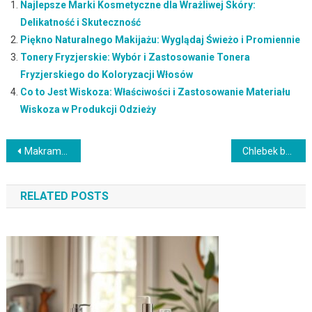
Najlepsze Marki Kosmetyczne dla Wrażliwej Skóry:
Delikatność i Skuteczność
Piękno Naturalnego Makijażu: Wyglądaj Świeżo i Promiennie
Tonery Fryzjerskie: Wybór i Zastosowanie Tonera
Fryzjerskiego do Koloryzacji Włosów
Co to Jest Wiskoza: Właściwości i Zastosowanie Materiału
Wiskoza w Produkcji Odzieży
Nawigacja
Makrama: historia, techniki i inspiracje do kreatywnych projektów
Chlebek bananowy fit – zdrowy przepis i korzyści dla zdrowia
wpisu
RELATED POSTS