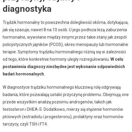
diagnostyka
Trądzik hormonalny to powszechna dolegliwość skórna, dotykająca,
jak się szacuje, nawet 8 na 10 osób. U jego podłoża leżą zaburzenia
hormonalne, wywołane między innymi przez takie stany jak zespół
policystycznych jajników (PCOS), okres menopauzy lub hormonalne
terapie. Symptomy trądziku hormonalnego różnią się w zależności
od tego, które konkretnie hormony uległy rozregulowaniu.
W celu
postawienia diagnozy niezbędne jest wykonanie odpowiednich
badań hormonalnych.
W diagnostyce trądziku hormonalnego kluczową rolę odgrywają
badania, które pozwalają ustalić przyczynę problemu. Obejmują one
przede wszystkim analizę poziomu androgenów, takich jak
testosteron i DHEA-S. Dodatkowo, mierzy się stężenie hormonów
płciowych (estradiolu i progesteronu), prolaktyny oraz hormonów
tarczycy, czyli TSH i FT4.