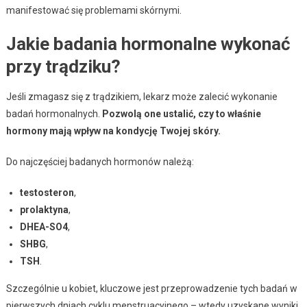
manifestować się problemami skórnymi.
Jakie badania hormonalne wykonać
przy trądziku?
Jeśli zmagasz się z trądzikiem, lekarz może zalecić wykonanie
badań hormonalnych.
Pozwolą one ustalić, czy to właśnie
hormony mają wpływ na kondycję Twojej skóry.
Do najczęściej badanych hormonów należą:
testosteron
,
prolaktyna
,
DHEA-SO4
,
SHBG
,
TSH
.
Szczególnie u kobiet, kluczowe jest przeprowadzenie tych badań w
pierwszych dniach cyklu menstruacyjnego – wtedy uzyskane wyniki