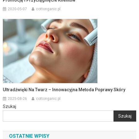
Promocję I Przyciągnięcie Klientów
2020-05-07
cottonganic.pl
Ultradźwięki Na Twarz – Innowacyjna Metoda Poprawy Skóry
2025-08-26
cottonganic.pl
Szukaj
Szukaj
OSTATNIE WPISY