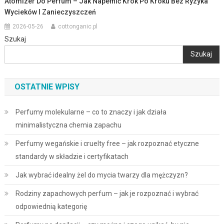
Atomizer Do Perfum – Jak Napełnić Krok Po Kroku Bez Ryzyka
Wycieków I Zanieczyszczeń
2026-05-26
cottonganic.pl
Szukaj
Szukaj
OSTATNIE WPISY
Perfumy molekularne – co to znaczy i jak działa
minimalistyczna chemia zapachu
Perfumy wegańskie i cruelty free – jak rozpoznać etyczne
standardy w składzie i certyfikatach
Jak wybrać idealny żel do mycia twarzy dla mężczyzn?
Rodziny zapachowych perfum – jak je rozpoznać i wybrać
odpowiednią kategorię