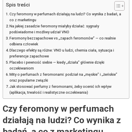
Spis treści
Czy feromony w perfumach działają na ludzi? Co wynika z badań, a
co z marketingu
Na jakiej zasadzie feromony miałyby działać: sygnały
podświadome i możliwy udział VNO
Feromony bezzapachowe vs „zapach feromonów” — co realnie
odbiera człowiek
Dlaczego efekty są różne: VNO u ludzi, chemia ciała, sytuacja i
preferencje zapachowe
Placebo i pewność siebie — kiedy „działa” głównie dzięki
oczekiwaniom
Mity o perfumach z feromonami: podział na „męskie” i „żeńskie”
oraz popularne związki
Jak stosować perfumy z feromonami, żeby ocenić ich wpływ
(aplikacja, trwałość i realistyczne oczekiwania)
Czy feromony w perfumach
działają na ludzi? Co wynika z
badań, a co z marketingu