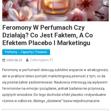
Feromony W Perfumach Czy
Działają? Co Jest Faktem, A Co
Efektem Placebo I Marketingu
Perfumy – Zapachy I Trwałość
Cottonganic.pl
2026-06-22
Feromony w perfumach obiecują subtelne wsparcie w atrakcyjności,
ale w praktyce łatwo pomylić marketingową pewność z tym, co da
się powtarzalnie zaobserwować. Naukowcy interesują się wpływem
feromonów na emocje i pożądanie, jednak badania nie przynoszą
spójnych wniosków. Do tego dochodzi efekt placebo i indywidualne
różnice w odbiorze, dlatego „działanie” bywa niejednoznaczne.