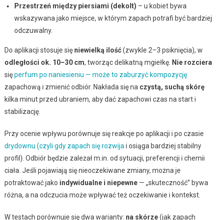
Przestrzeń między piersiami (dekolt)
– u kobiet bywa
wskazywana jako miejsce, w którym zapach potrafi być bardziej
odczuwalny.
Do aplikacji stosuje się
niewielką ilość
(zwykle 2–3 psiknięcia), w
odległości ok. 10–30 cm
, tworząc delikatną mgiełkę.
Nie rozciera
się
perfum po naniesieniu — może to zaburzyć kompozycję
zapachową i zmienić odbiór. Nakłada się na
czystą, suchą skórę
kilka minut przed ubraniem, aby dać zapachowi czas na start i
stabilizację.
Przy ocenie wpływu porównuje się reakcje po aplikacji i po czasie
drydownu (czyli gdy zapach się rozwija
i osiąga bardziej stabilny
profil). Odbiór będzie zależał m.in. od sytuacji, preferencji i chemii
ciała. Jeśli pojawiają się nieoczekiwane zmiany, można je
potraktować jako
indywidualne i niepewne
— „skuteczność” bywa
różna, a na odczucia może wpływać też oczekiwanie i kontekst.
W testach porównuje się dwa warianty:
na skórze
(jak zapach