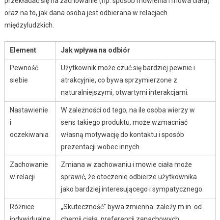
przekładać się na zachowanie (np. sposób mówienia i mowa ciała)
oraz na to, jak dana osoba jest odbierana w relacjach
międzyludzkich.
Element
Jak wpływa na odbiór
Pewność
Użytkownik może czuć się bardziej pewnie i
siebie
atrakcyjnie, co bywa sprzymierzone z
naturalniejszymi, otwartymi interakcjami.
Nastawienie
W zależności od tego, na ile osoba wierzy w
i
sens takiego produktu, może wzmacniać
oczekiwania
własną motywację do kontaktu i sposób
prezentacji wobec innych.
Zachowanie
Zmiana w zachowaniu i mowie ciała może
w relacji
sprawić, że otoczenie odbierze użytkownika
jako bardziej interesującego i sympatycznego.
Różnice
„Skuteczność” bywa zmienna: zależy m.in. od
indywidualne
chemii ciała, preferencji zapachowych,