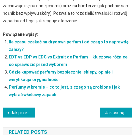
zachowuje się na danej chemii) oraz
na blotterze
(jak pachnie sam
nośnik bez wpływu skóry). Pozwala to rozdzielić trwałość i rozwój
zapachu od tego, jak reaguje otoczenie.
Powiązane wpisy:
Ile czasu czekać na drydown perfum i od czego to naprawdę
zależy?
EDT vs EDP vs EDC vs Extrait de Parfum – kluczowe różnice i
co sprawdzić przed wyborem
Gdzie kupować perfumy bezpiecznie: sklepy, opinie i
weryfikacja oryginalności
Perfumy w kremie – co to jest, z czego są zrobione i jak
wybrać właściwy zapach
Nawigacja
Jak przechowywać próbki perfum: kolejność kroków i warunki, które chronią zapach
Jak usunąć zapach perfum ze skóry – domowe metody i kolejność kroków
wpisu
RELATED POSTS