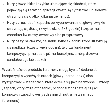
Nuty głowy:
lekkie i szybko ulatniające się składniki, które
pojawiają się zaraz po aplikacji; często są cytrusowe lub ziołowe i
utrzymują się krótko (kilkanaście minut).
Nuty serca:
rdzeń zapachu po wyparowaniu nut głowy; zwykle
utrzymują się dłużej (zwykle około 2–3 godzin) i często mają
charakter kwiatowy, owocowy albo przyprawowy.
Nuty bazy:
najcięższe, najsłabiej lotne składniki, które utrzymują
się najdłużej (często wiele godzin); tworzą fundament
kompozycji, np. na bazie piżma, bursztynu/ambry, drzewa
sandałowego lub paczuli.
W zależności od produktu feromony mogą być też dodane do
kompozycji o wyraźnych nutach (głowy–serca–bazy) albo
występować w wariantach, które określa się jako bezwonne — wtedy
„zapach, który czuje otoczenie”, pochodzi z pozostałej części
kompozycji zapachowej (czyli z innych nut, a nie z samego
feromonu).