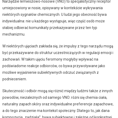
Narzędzie lemieszowo-nosowe (VNO) to specjalistyczny receptor
umiejscowiony w nosie, opisywany w kontekście wykrywania
niektórych sygnałów chemicznych. U ludzi jego obecność bywa
indywidualna: nie u każdego występuje, więc część osób może
słabiej odbierać komunikaty przekazywane przez ten typ
mechanizmu.
W niektórych ujęciach zakłada się, że impulsy z tego narządu mogą
być przekazywane do struktur uczestniczących w regulacji emocji i
zachowań. W takim ujęciu feromony mogłyby wpływać na
podświadome reakcje odbiorców, co bywa przywoływane jako
możliwe wyjaśnienie subiektywnych odczuć związanych z
podnieceniem.
Skuteczność i odbiór mogą się różnić między ludźmi także z innych
powodów, niezależnych od samego VNO: różni się chemia ciała,
naturalny zapach skóry oraz indywidualne preferencje zapachowe,
a do tego znaczenie ma kontekst społeczny. Dlatego to, jak dana
kompozycja „zadziała”, bywa subiektywne i zależne od konkretnej