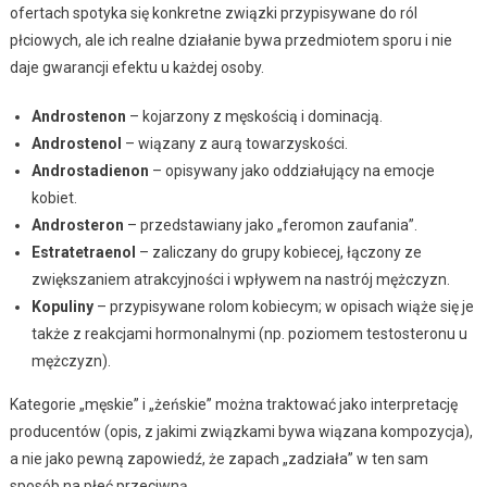
ofertach spotyka się konkretne związki przypisywane do ról
płciowych, ale ich realne działanie bywa przedmiotem sporu i nie
daje gwarancji efektu u każdej osoby.
Androstenon
– kojarzony z męskością i dominacją.
Androstenol
– wiązany z aurą towarzyskości.
Androstadienon
– opisywany jako oddziałujący na emocje
kobiet.
Androsteron
– przedstawiany jako „feromon zaufania”.
Estratetraenol
– zaliczany do grupy kobiecej, łączony ze
zwiększaniem atrakcyjności i wpływem na nastrój mężczyzn.
Kopuliny
– przypisywane rolom kobiecym; w opisach wiąże się je
także z reakcjami hormonalnymi (np. poziomem testosteronu u
mężczyzn).
Kategorie „męskie” i „żeńskie” można traktować jako interpretację
producentów (opis, z jakimi związkami bywa wiązana kompozycja),
a nie jako pewną zapowiedź, że zapach „zadziała” w ten sam
sposób na płeć przeciwną.