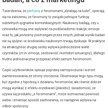
Twierdzenia, że
perfumy
z feromonami „działają na ludzi”, opierają
się na założeniu, że feromony to związki pełniące funkcję
subtelnych sygnałów komunikacyjnych. Naukowcy badają, czy u
człowieka mogą one wpływać na podświadome reakcje, emocje
oraz to, jak jesteśmy postrzegani przez innych, jednak wyniki badań
nie są spójne i w środowisku naukowym trwają dyskusje. W praktyce
na atrakcyjność drugiej osoby wpływa jednocześnie wiele
czynników (m.in. emocje, osobowość i kontekst sytuacyjny), dlatego
trudno jednoznacznie przypisać efekt samym feromonom.
Część użytkowników opisuje poprawę samopoczucia i wzrost
zainteresowania ze strony otoczenia. Obserwacje tego typu mogą
być zgodne z hipotezą o działaniu feromonów, ale równie dobrze
mogą wynikać z efektu oczekiwań (placebo): świadomość, że
używa się produktu „z feromonami”, może wzmacniać pewność
siebie i zmieniać sposób zachowania, co następnie wpływa na
odbiór społeczny.