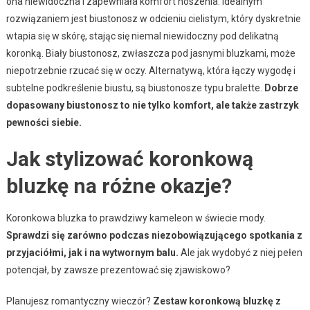
ona niewidoczna i zapewniała komfort noszenia. Idealnym
rozwiązaniem jest biustonosz w odcieniu cielistym, który dyskretnie
wtapia się w skórę, stając się niemal niewidoczny pod delikatną
koronką. Biały biustonosz, zwłaszcza pod jasnymi bluzkami, może
niepotrzebnie rzucać się w oczy. Alternatywą, która łączy wygodę i
subtelne podkreślenie biustu, są biustonosze typu bralette.
Dobrze
dopasowany biustonosz to nie tylko komfort, ale także zastrzyk
pewności siebie.
Jak stylizować koronkową
bluzkę na różne okazje?
Koronkowa bluzka to prawdziwy kameleon w świecie mody.
Sprawdzi się zarówno podczas niezobowiązującego spotkania z
przyjaciółmi, jak i na wytwornym balu.
Ale jak wydobyć z niej pełen
potencjał, by zawsze prezentować się zjawiskowo?
Planujesz romantyczny wieczór?
Zestaw koronkową bluzkę z