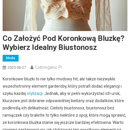
Co Założyć Pod Koronkową Bluzkę?
Wybierz Idealny Biustonosz
Moda
Cottonganic.pl
2025-06-27
Koronkowe bluzki to nie tylko modowy hit, ale także niezwykle
wszechstronny element garderoby, który potrafi dodać elegancji i
szyku każdej
stylizacji
. Jednak, aby w pełni wykorzystać ich urok,
kluczowe jest dobranie odpowiedniej bielizny oraz dodatków, które
podkreślą ich delikatność. Cielisty biustonosz, biustonosz bez
ramiączek czy bralette to tylko niektóre z opcji, które mogą sprawić,
że koronkowa bluzka stanie się jeszcze bardziej efektowna. Warto
również zastanowić się, jak stylizować ten wyjątkowy element na