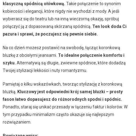
klasyczną spódnicą ołówkową.
Takie połączenie to synonim
kobiecości i elegancji, które nigdy nie wychodzi z mody. A jeśli
wybierasz się do teatru lub na inną wieczorną okazję, spróbuj
połączyć ją z dopasowaną skórzaną spódnicą.
Ten look doda Ci
pazura i sprawi, że poczujesz się pewnie siebie.
Na co dzień możesz postawić na swobodę, łącząc koronkową
bluzkę z obcisłymi jeansami.
To idealne połączenie komfortu i
szyku.
Alternatywą są długie, zwiewne spódnice, które dodadzą
Twojej stylizacji lekkości i nuty romantyzmu.
Pamiętaj o kilku wskazówkach, tworząc stylizację z koronkową
bluzką.
Kluczowy jest odpowiedni krój samej bluzki – prosty
fason łatwo dopasujesz do różnorodnych spodni i spódnic.
Ponadto, staraj się unikać przesady w łączeniu faktur i kolorów. W
tym przypadku minimalizm często okazuje się najlepszym
rozwiązaniem.
Powiązane wpisy: