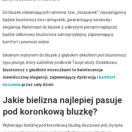
Do bluzek odsłaniających ramiona, tzw. „hiszpanek”, niezastąpiony
będzie biustonosz bez ramiączek, gwarantujący swobodę i
elegancję. Natomiast do bluzek z odkrytymi plecami najlepszy
będzie silikonowy biustonosz samoprzylepny, zapewniający
komfort i pewność siebie.
Idealnym wyborem do bluzek z głębokim dekoltem jest biustonosz
typu plunge, który subtelnie podkreśli Twoje atuty. Dodatkowo,
biustonosz z gładkimi miseczkami to kwintesencja
niewidocznej elegancji, zapewniający dyskrecję i
komfort
noszenia
przez cały dzień.
Jakie bielizna najlepiej pasuje
pod koronkową bluzkę?
Wybierając bieliznę pod koronkową bluzkę, kluczowe jest, by była