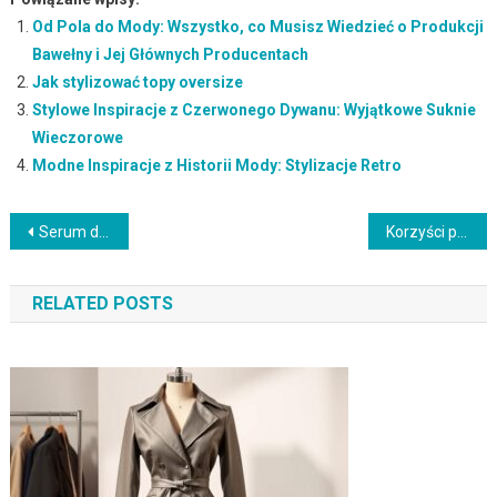
Od Pola do Mody: Wszystko, co Musisz Wiedzieć o Produkcji
Bawełny i Jej Głównych Producentach
Jak stylizować topy oversize
Stylowe Inspiracje z Czerwonego Dywanu: Wyjątkowe Suknie
Wieczorowe
Modne Inspiracje z Historii Mody: Stylizacje Retro
Nawigacja
Serum do twarzy dla mężczyzn – klucz do młodzieńczego wyglądu
Korzyści płynące z picia 2 litrów wody dziennie: zdrowie i samopoczucie
wpisu
RELATED POSTS